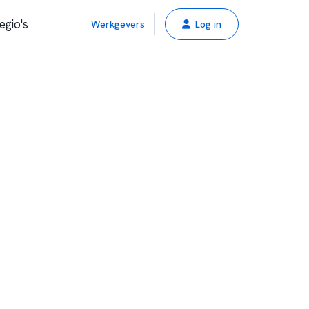
egio's
Werkgevers
Log in