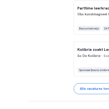
Parttime leerkra
Obs kunstmagneet D
Basisonderwijs
24 
Kolibrie zoekt Le
So De Kolibrie
- So
Speciaal (basis) onderw
Alle vacatures to