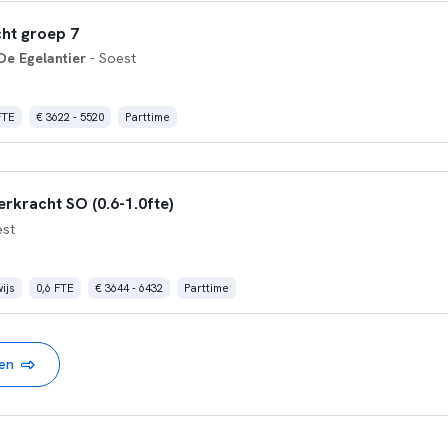
cht groep 7
e Egelantier
- Soest
FTE
€ 3622 - 5520
Parttime
erkracht SO (0.6-1.0fte)
est
ijs
0,6 FTE
€ 3644 - 6432
Parttime
nen