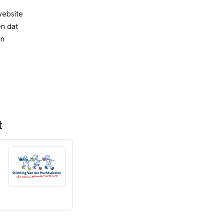
website
n dat
en
t