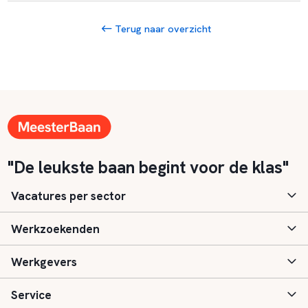
Terug naar overzicht
"De leukste baan begint voor de klas"
Vacatures per sector
Werkzoekenden
Basisonderwijs
Werkgevers
Speciaal (basis) onderwijs
Aanmelden
Service
Voortgezet onderwijs
Vacatures
Inloggen