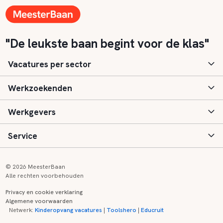
"De leukste baan begint voor de klas"
Vacatures per sector
Werkzoekenden
Basisonderwijs
Werkgevers
Speciaal (basis) onderwijs
Aanmelden
Service
Voortgezet onderwijs
Vacatures
Inloggen
Voortgezet speciaal onderwijs
Scholen
Informatie
Contact
© 2026 MeesterBaan
Alle rechten voorbehouden
Middelbaar beroepsonderwijs
Opleidingen
Tarieven
FAQ
Privacy en cookie verklaring
Algemene voorwaarden
Kinderopvang
Zij-instroom informatie
Registreren
Onderwijs links
Netwerk:
Kinderopvang vacatures
|
Toolshero
|
Educruit