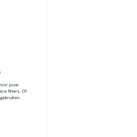
n
oor jouw
re filters. Of
gebruiken.