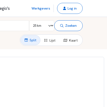
egio's
Werkgevers
Log in
Zoeken
Split
Lijst
Kaart