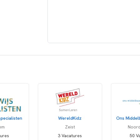
pecialisten
WereldKidz
Ons Middel
em
Zeist
Noord
tures
3 Vacatures
50 V