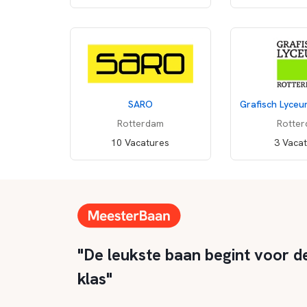
SARO
Grafisch Lyce
Rotterdam
Rotte
10 Vacatures
3 Vaca
"De leukste baan begint voor d
klas"