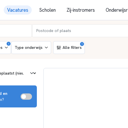
Vacatures
Scholen
Zij-instromers
Onderwijsr
1
1
es
Type onderwijs
Alle filters
d en
ox?