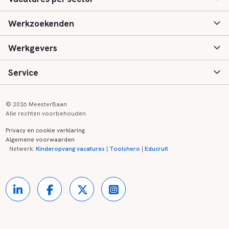
Werkzoekenden
Basisonderwijs
Werkgevers
Speciaal (basis) onderwijs
Aanmelden
Service
Voortgezet onderwijs
Vacatures
Inloggen
Voortgezet speciaal onderwijs
Scholen
Informatie
Contact
© 2026 MeesterBaan
Alle rechten voorbehouden
Middelbaar beroepsonderwijs
Opleidingen
Tarieven
FAQ
Privacy en cookie verklaring
Algemene voorwaarden
Kinderopvang
Zij-instroom informatie
Registreren
Onderwijs links
Netwerk:
Kinderopvang vacatures
|
Toolshero
|
Educruit
Hoger beroepsonderwijs
Banenmarkten
Referenties
Over ons
Onderwijsregio's
Contact
Partners
Kennisbank