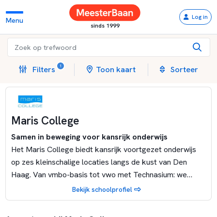
Log in
Menu
sinds 1999
1
Filters
Toon kaart
Sorteer
Maris College
Samen in beweging voor kansrijk onderwijs
Het Maris College biedt kansrijk voortgezet onderwijs
op zes kleinschalige locaties langs de kust van Den
Haag. Van vmbo-basis tot vwo met Technasium: we
bieden onderwijs op alle niveaus aan. En met Techniek
Bekijk schoolprofiel
aan Zee bereiden we onze leerlingen optimaal voor op
de toekomstige arbeidsmarkt.