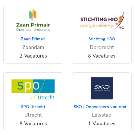
vindt een luisterend oor. En als een gelegenheid zich
voordoet, komen we bij elkaar om - georganiseerd of
spontaan – iets gezelligs te ondernemen.
Zaan Primair
Stichting H3O
Zaandam
Dordrecht
2 Vacatures
8 Vacatures
SPO Utrecht
SKO | Ontwerpers van onderwijs
Utrecht
Lelystad
8 Vacatures
1 Vacatures