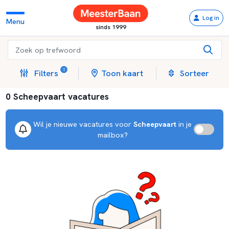
Log in
Menu
sinds 1999
1
Filters
Toon kaart
Sorteer
0 Scheepvaart vacatures
Wil je nieuwe vacatures voor
Scheepvaart
in je
mailbox?