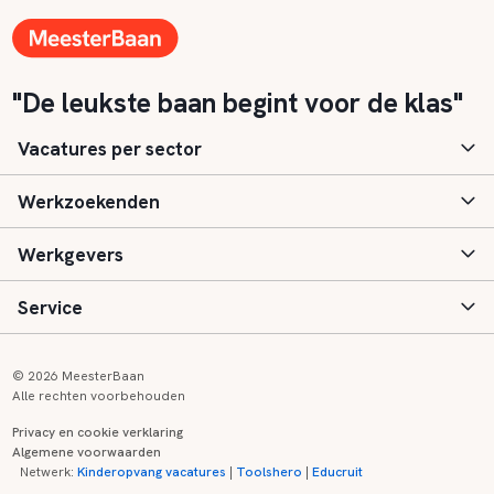
"De leukste baan begint voor de klas"
Vacatures per sector
Werkzoekenden
Basisonderwijs
Werkgevers
Speciaal (basis) onderwijs
Aanmelden
Service
Voortgezet onderwijs
Vacatures
Inloggen
Voortgezet speciaal onderwijs
Scholen
Informatie
Contact
© 2026 MeesterBaan
Alle rechten voorbehouden
Middelbaar beroepsonderwijs
Opleidingen
Tarieven
FAQ
Privacy en cookie verklaring
Algemene voorwaarden
Kinderopvang
Zij-instroom informatie
Registreren
Onderwijs links
Netwerk:
Kinderopvang vacatures
|
Toolshero
|
Educruit