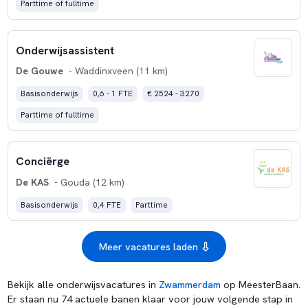
Parttime of fulltime
Onderwijsassistent
De Gouwe
- Waddinxveen (11 km)
Basisonderwijs
0,6 - 1 FTE
€ 2524 - 3270
Parttime of fulltime
Conciërge
De KAS
- Gouda (12 km)
Basisonderwijs
0,4 FTE
Parttime
Meer vacatures laden
Bekijk alle onderwijsvacatures in
Zwammerdam
op MeesterBaan.
Er staan nu 74 actuele banen klaar voor jouw volgende stap in