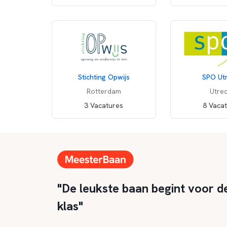
Stichting Opwijs
SPO Ut
Rotterdam
Utre
3 Vacatures
8 Vaca
"De leukste baan begint voor d
klas"