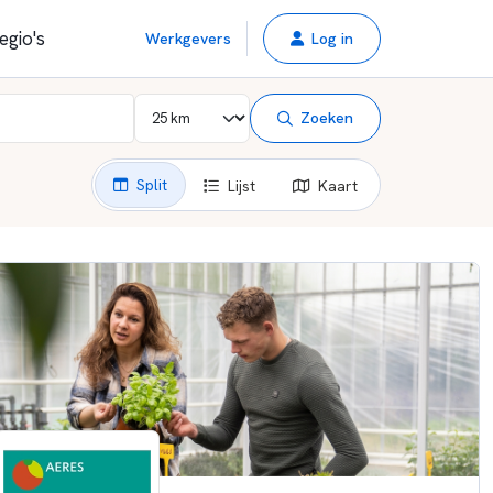
egio's
Werkgevers
Log in
Zoeken
Split
Lijst
Kaart