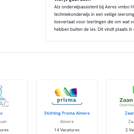
Als onderwijsassistent bij Aeres vmbo
techniekonderwijs in een veilige leero
toeverlaat voor leerlingen die om wat
hebben buiten de les. Dit vindt plaats in 
Wat je verder gaat doen
Onderwijs:
Ondersteunt en draagt bij aan kenn
tijdens de lessen techniek op het te
Hanteert diverse didactische werkvor
leerstijlen.
Creëert een pedagogisch-didactisch
voelen.
ac
Stichting Prisma Almere
Zaan
Begeleiding van leerlingen:
rsum
Almere
Za
Begeleidt leerlingen uit verschillend
tures
14 Vacatures
2 Va
Signaleert en onderkent leer- en 