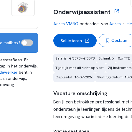
Onderwijsassistent
-
Aeres VMBO
onderdeel van
Aeres
He
Opslaan
Solliciteren
je mailbox?
Salaris:  € 3578 - € 3578
Schaal: 6
0,6 FTE
eesterBaan. Er
ap in het onderwijs.
Tijdelijk met uitzicht op vast
Zij-instromers
dewerker
bent in
Geplaatst: 16-07-2026
Sluitingsdatum: 10-
asisonderwijs,
ropvang.
Vacature omschrijving
Ben jij een betrokken professional met
ondersteun je leerlingen tijdens de techn
leeromgeving waarin iedere leerling de k
Wat je gaat doen