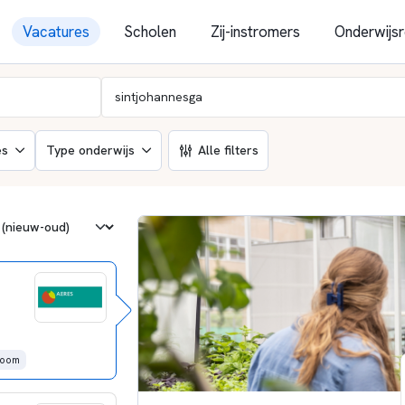
Vacatures
Scholen
Zij-instromers
Onderwijsr
es
Type onderwijs
Alle filters
room