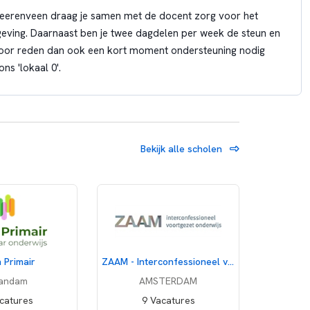
 Heerenveen draag je samen met de docent zorg voor het
mgeving. Daarnaast ben je twee dagdelen per week de steun en
 voor reden dan ook een kort moment ondersteuning nodig
ons 'lokaal 0'.
is, expertise en vaardigheden overbrengen aan leerlingen
Bekijk alle scholen
chniekplein.
men en leeractiviteiten om aan te sluiten bij individuele
 klimaat waarin leerlingen zich veilig en gewaardeerd
 Primair
ZAAM - Interconfessioneel voortgezet onderwijs
andam
AMSTERDAM
e leerjaren en niveaus.
catures
9 Vacatures
gedragsproblemen, maakt deze bespreekbaar met de