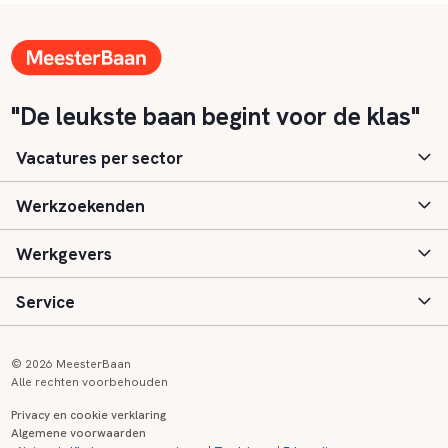
"De leukste baan begint voor de klas"
Vacatures per sector
Werkzoekenden
Basisonderwijs
Werkgevers
Speciaal (basis) onderwijs
Aanmelden
Service
Voortgezet onderwijs
Vacatures
Inloggen
Voortgezet speciaal onderwijs
Scholen
Informatie
Contact
© 2026 MeesterBaan
Alle rechten voorbehouden
Middelbaar beroepsonderwijs
Opleidingen
Tarieven
FAQ
Privacy en cookie verklaring
Algemene voorwaarden
Kinderopvang
Zij-instroom informatie
Registreren
Onderwijs links