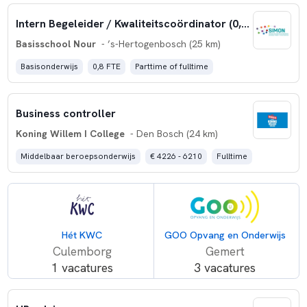
Intern Begeleider / Kwaliteitscoördinator (0,8 fte)
Basisschool Nour
- ’s-Hertogenbosch (25 km)
Basisonderwijs
0,8 FTE
Parttime of fulltime
Business controller
Koning Willem I College
- Den Bosch (24 km)
Middelbaar beroepsonderwijs
€ 4226 - 6210
Fulltime
Hét KWC
GOO Opvang en Onderwijs
Culemborg
Gemert
1 vacatures
3 vacatures