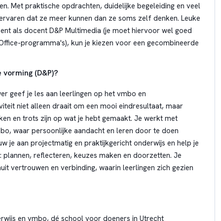
n. Met praktische opdrachten, duidelijke begeleiding en veel
en ervaren dat ze meer kunnen dan ze soms zelf denken. Leuke
 bent als docent D&P Multimedia (je moet hiervoor wel goed
n Office-programma's), kun je kiezen voor een gecombineerde
e vorming (D&P)?
r geef je les aan leerlingen op het vmbo en
iviteit niet alleen draait om een mooi eindresultaat, maar
n en trots zijn op wat je hebt gemaakt. Je werkt met
vmbo, waar persoonlijke aandacht en leren door te doen
w je aan projectmatig en praktijkgericht onderwijs en help je
: plannen, reflecteren, keuzes maken en doorzetten. Je
uit vertrouwen en verbinding, waarin leerlingen zich gezien
rwijs en vmbo, dé school voor doeners in Utrecht