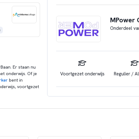
MPower C
Onderdeel va
e
Baan. Er staan nu
Voortgezet onderwijs
Regulier / 
et onderwijs. Of je
rker
bent in
derwijs, voortgezet
MPower is een nieuwe school in Utrecht,
College. Leerlingen kunnen hier terech
leerroute verkleint de kans op uitval en
leren door te doen centraal staat. Bij 
waar ze goed in zijn. Zo laten we ieders 