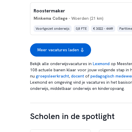
Roostermaker
Minkema College
- Woerden (21 km)
Voortgezet onderwijs
0,8 FTE
€ 3022 - 4449
Parttim
Meer vacatures laden
Bekijk alle onderwijsvacatures in
Lexmond
op Meester
108 actuele banen klaar voor jouw volgende stap in h
nu
groepsleerkracht
,
docent
of
pedagogisch medewe
Lexmond en omgeving vind je vacatures in het basison
onderwijs, middelbaar onderwijs en kinderopvang.
Scholen in de spotlight