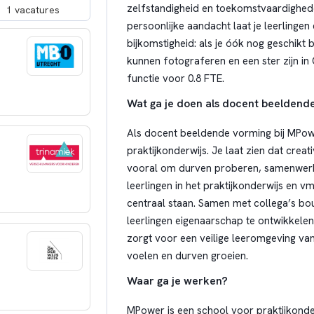
zelfstandigheid en toekomstvaardighede
1 vacatures
persoonlijke aandacht laat je leerling
bijkomstigheid: als je óók nog geschikt
kunnen fotograferen en een ster zijn i
functie voor 0.8 FTE.
Wat ga je doen als docent beeldend
Als docent beeldende vorming bij MPowe
praktijkonderwijs. Je laat zien dat creat
vooral om durven proberen, samenwerke
leerlingen in het praktijkonderwijs en 
centraal staan. Samen met collega’s bou
leerlingen eigenaarschap te ontwikkelen
zorgt voor een veilige leeromgeving van
voelen en durven groeien.
Waar ga je werken?
MPower is een school voor praktijkonde