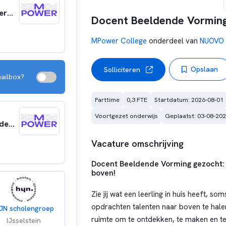
Docent D&P (multimedia, fotografie, computervaardigheden)
Docent Beeldende Vorming
MPower College
onderdeel van
NUOVO
Opslaan
Solliciteren
mailbox?
Parttime
0,3 FTE
Startdatum: 2026-08-01
Voortgezet onderwijs
Geplaatst: 03-08-20
Docent Zorg en Welzijn/Facilitair- Praktijkonderwijs
Vacature omschrijving
Docent Beeldende Vorming gezocht: b
boven!
Zie jij wat een leerling in huis heeft, so
opdrachten talenten naar boven te hale
IJN scholengroep
ruimte om te ontdekken, te maken en te 
IJsselstein