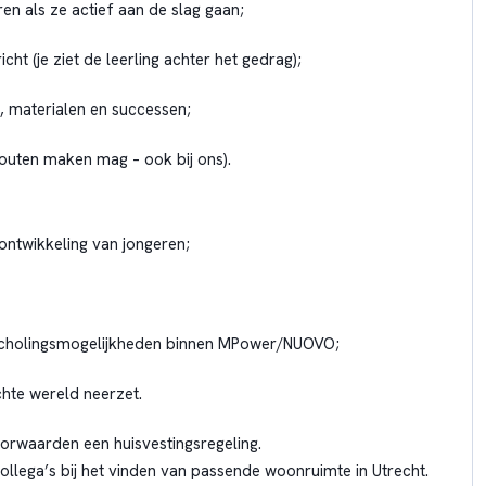
ren als ze actief aan de slag gaan;
richt (je ziet de leerling achter het gedrag);
, materialen en successen;
fouten maken mag – ook bij ons).
ontwikkeling van jongeren;
n scholingsmogelijkheden binnen MPower/NUOVO;
chte wereld neerzet.
oorwaarden een huisvestingsregeling.
lega’s bij het vinden van passende woonruimte in Utrecht.