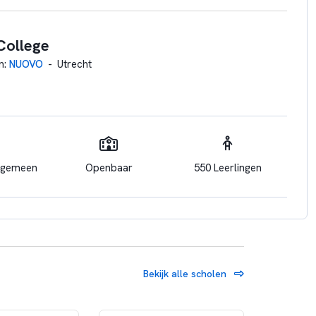
ollege
n
:
NUOVO
-
Utrecht
Algemeen
Openbaar
550 Leerlingen
 ontstaan uit een fusie tussen Trajectum College en Pouwer
t voor praktijkonderwijs, vmbo én mbo. Deze doorlopende
 vergroot de kans op succes. Het is een fijne school waar
Bekijk alle scholen
MPower gaan we op zoek naar wat leerlingen leuk vinden en
talenten groeien: op school en in de praktijk!