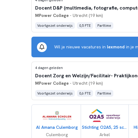
MPower College
- Utrecht (19 km)
Voortgezet onderwijs
0,5 FTE
Parttime
Wil je nieuwe vacatures in
lexmond
in je 
4 dagen geleden
MPower College
- Utrecht (19 km)
Voortgezet onderwijs
0,6 FTE
Parttime
Al Amana Culemborg
Stichting O2A5, 25 scholen voor openbaar onderwijs
H
Culemborg
Arkel