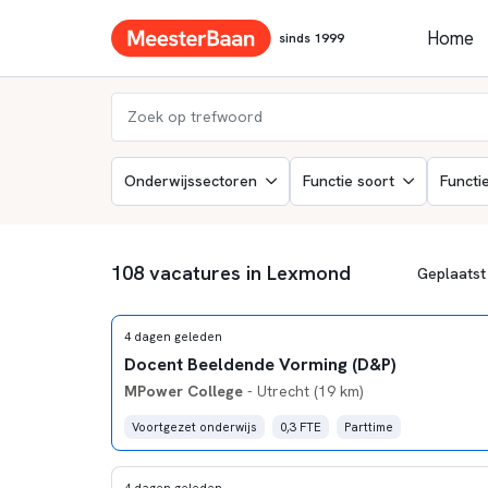
Home
sinds 1999
Onderwijssectoren
Functie soort
Functi
108 vacatures in Lexmond
4 dagen geleden
Docent Beeldende Vorming (D&P)
MPower College
- Utrecht (19 km)
Voortgezet onderwijs
0,3 FTE
Parttime
4 dagen geleden