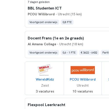
7 dagen geleden
BBL Studenten ICT
PCOU Willibrord
- Utrecht (15 km)
Voortgezet onderwijs
0,8 FTE
Docent Frans (1e en 2e graads)
Al Amana College
- Utrecht (18 km)
Voortgezet onderwijs
0,6 - 1 FTE
€ 3622 - 6432
Partt
WereldKidz
PCOU Willibrord
Zeist
Utrecht
3 vacatures
10 vacatures
Flexpool Leerkracht