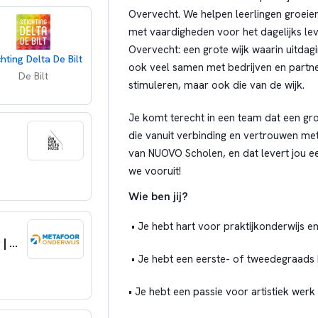
Overvecht. We helpen leerlingen groeie
met vaardigheden voor het dagelijks leve
Overvecht: een grote wijk waarin uitda
chting Delta De Bilt
ook veel samen met bedrijven en partners
De Bilt
stimuleren, maar ook die van de wijk.
Je komt terecht in een team dat een gr
die vanuit verbinding en vertrouwen met
van NUOVO Scholen, en dat levert jou e
we vooruit!
Wie ben jij?
• Je hebt hart voor praktijkonderwijs 
Docent Bouwkunde & Coördinator Opleiding | Regio Utrecht | 0,8 FTE
• Je hebt een eerste- of tweedegraads
•
Je hebt een passie voor artistiek werk 