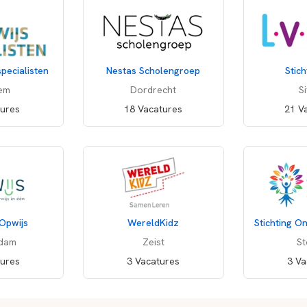
Bekijk schoolprofiel
V
pecialisten
Nestas Scholengroep
Stich
em
Dordrecht
S
Adresgegevens
tures
18 Vacatures
21 V
La Bohemedreef 5
3561 KW Utrecht
Utrecht, Nederland
Bereken woon-werk afstand
 Opwijs
WereldKidz
Stichting On
rdam
Zeist
St
tures
3 Vacatures
3 Va