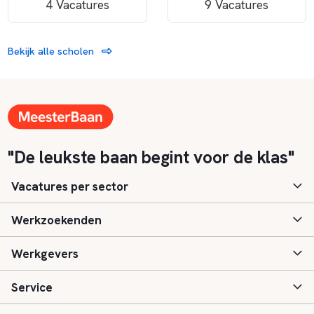
4 Vacatures
9 Vacatures
Bekijk alle scholen
"De leukste baan begint voor de klas"
Vacatures per sector
Werkzoekenden
Basisonderwijs
Werkgevers
Speciaal (basis) onderwijs
Aanmelden
Service
Voortgezet onderwijs
Vacatures
Inloggen