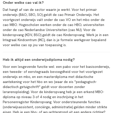
Onder welke cao val ik?
Dat hangt af van de sector waarin je werkt. Voor het primair
onderwijs (BAO, SBO, SO) geldt de cao Primair Onderwijs. Het
voortgezet onderwijs valt onder de cao VO en het mbo onder de
cao MBO. Hogescholen werken onder de cao HBO; universiteiten
onder de cao Nederlandse Universiteiten (cao NU). Voor de
kinderopvang (KDV, BSO) geldt de cao Kinderopvang. Werk je in een
Integraal Kindcentrum (IKC), dan is je formele werkgever bepalend
voor welke cao op jou van toepassing is.
Heb ik altijd een onderwijsdiploma nodig?
Voor een lesgevende functie wel: een pabo voor het basisonderwijs,
een tweede- of eerstegraads bevoegdheid voor het voortgezet
onderwijs en mbo, en een masterdiploma met didactische
aantekening voor het hbo en wo (waar de eis ''pedagogisch-
didactisch getuigschrift'' geldt voor docenten zonder
lerarenopleiding). Voor de kinderopvang heb je een erkend MBO-
diploma op niveau 3 of 4 nodig en inschrijving in het
Personenregister Kinderopvang. Voor ondersteunende functies
(onderwijsassistent, conciërge, administratie) gelden minder strikte
eisen. Heb je een hbo- of wo-achtergrond uit een andere richting?