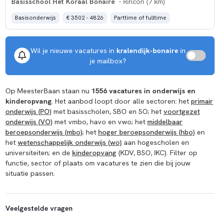
Basisschool Het Koraal Bonaire
- Rincon (7 km)
Basisonderwijs
€ 3502 - 4826
Parttime of fulltime
Wil je nieuwe vacatures in
kralendijk-bonaire
in
je mailbox?
Op MeesterBaan staan nu
1556 vacatures in onderwijs en
kinderopvang
. Het aanbod loopt door alle sectoren: het
primair
onderwijs (PO)
met basisscholen, SBO en SO; het
voortgezet
onderwijs (VO)
met vmbo, havo en vwo; het
middelbaar
beroepsonderwijs (mbo)
; het
hoger beroepsonderwijs (hbo)
en
het
wetenschappelijk onderwijs (wo)
aan hogescholen en
universiteiten; en de
kinderopvang
(KDV, BSO, IKC). Filter op
functie, sector of plaats om vacatures te zien die bij jouw
situatie passen.
Veelgestelde vragen