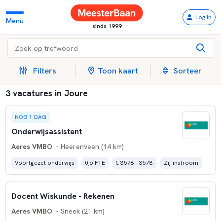
Log in
Menu
sinds 1999
Filters
Toon kaart
Sorteer
3 vacatures in Joure
NOG 1 DAG
Onderwijsassistent
Aeres VMBO
- Heerenveen (14 km)
Voortgezet onderwijs
0,6 FTE
€ 3578 - 3578
Zij-instroom
Docent Wiskunde - Rekenen
Aeres VMBO
- Sneek (21 km)