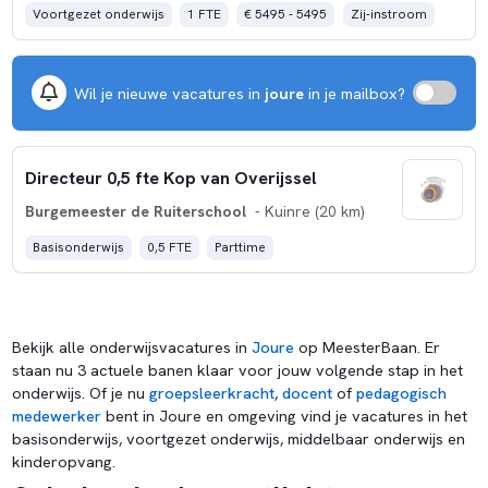
Voortgezet onderwijs
1 FTE
€ 5495 - 5495
Zij-instroom
Wil je nieuwe vacatures in
joure
in je mailbox?
Directeur 0,5 fte Kop van Overijssel
Burgemeester de Ruiterschool
- Kuinre (20 km)
Basisonderwijs
0,5 FTE
Parttime
Bekijk alle onderwijsvacatures in
Joure
op MeesterBaan. Er
staan nu 3 actuele banen klaar voor jouw volgende stap in het
onderwijs. Of je nu
groepsleerkracht
,
docent
of
pedagogisch
medewerker
bent in Joure en omgeving vind je vacatures in het
basisonderwijs, voortgezet onderwijs, middelbaar onderwijs en
kinderopvang.