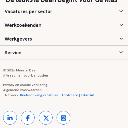
Vacatures per sector
Werkzoekenden
Basisonderwijs
Werkgevers
Speciaal (basis) onderwijs
Aanmelden
Service
Voortgezet onderwijs
Vacatures
Inloggen
Voortgezet speciaal onderwijs
Scholen
Informatie
Contact
© 2026 MeesterBaan
Alle rechten voorbehouden
Middelbaar beroepsonderwijs
Opleidingen
Tarieven
FAQ
Privacy en cookie verklaring
Algemene voorwaarden
Kinderopvang
Zij-instroom informatie
Registreren
Onderwijs links
Netwerk:
Kinderopvang vacatures
|
Toolshero
|
Educruit
Hoger beroepsonderwijs
Banenmarkten
Referenties
Over ons
Onderwijsregio's
Contact
Partners