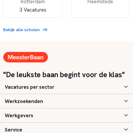
Rotterdam
Heemstede
3 Vacatures
Bekijk alle scholen
"De leukste baan begint voor de klas"
Vacatures per sector
Werkzoekenden
Basisonderwijs
Werkgevers
Speciaal (basis) onderwijs
Aanmelden
Service
Voortgezet onderwijs
Vacatures
Inloggen