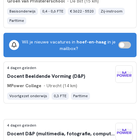
Groen van Prinstererschool
- De Bilt (15 km)
Basisonderwijs
0,4 - 0,6 FTE
€ 3622 - 5520
Zij-instroom
Parttime
Wil je nieuwe vacatures in
hoef-en-haag
in je
mailbox?
4 dagen geleden
Docent Beeldende Vorming (D&P)
MPower College
- Utrecht (14 km)
Voortgezet onderwijs
0,3 FTE
Parttime
4 dagen geleden
Docent D&P (multimedia, fotografie, computervaardigheden)