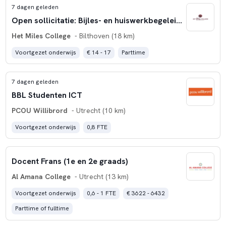
7 dagen geleden
Open sollicitatie: Bijles- en huiswerkbegeleider
Het Miles College
- Bilthoven (18 km)
Voortgezet onderwijs
€ 14 - 17
Parttime
7 dagen geleden
BBL Studenten ICT
PCOU Willibrord
- Utrecht (10 km)
Voortgezet onderwijs
0,8 FTE
Docent Frans (1e en 2e graads)
Al Amana College
- Utrecht (13 km)
Voortgezet onderwijs
0,6 - 1 FTE
€ 3622 - 6432
Parttime of fulltime