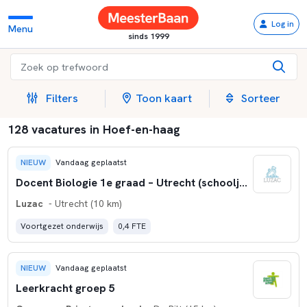
Log in
Menu
sinds 1999
Filters
Toon kaart
Sorteer
128 vacatures in Hoef-en-haag
NIEUW
Vandaag geplaatst
Docent Biologie 1e graad – Utrecht (schooljaar 2026-2027)
Luzac
- Utrecht (10 km)
Voortgezet onderwijs
0,4 FTE
NIEUW
Vandaag geplaatst
Leerkracht groep 5