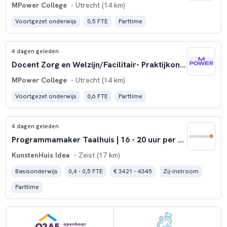
MPower College
- Utrecht (14 km)
Voortgezet onderwijs
0,5 FTE
Parttime
4 dagen geleden
Docent Zorg en Welzijn/Facilitair- Praktijkonderwijs
MPower College
- Utrecht (14 km)
Voortgezet onderwijs
0,6 FTE
Parttime
4 dagen geleden
Programmamaker Taalhuis | 16 - 20 uur per week | Bibliotheek Zeist
KunstenHuis Idea
- Zeist (17 km)
Basisonderwijs
0,4 - 0,5 FTE
€ 3421 - 4345
Zij-instroom
Parttime