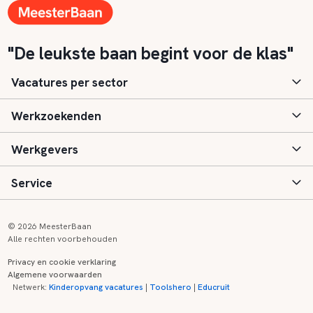
"De leukste baan begint voor de klas"
Vacatures per sector
Werkzoekenden
Basisonderwijs
Werkgevers
Speciaal (basis) onderwijs
Aanmelden
Service
Voortgezet onderwijs
Vacatures
Inloggen
Voortgezet speciaal onderwijs
Scholen
Informatie
Contact
© 2026 MeesterBaan
Alle rechten voorbehouden
Middelbaar beroepsonderwijs
Opleidingen
Tarieven
FAQ
Privacy en cookie verklaring
Algemene voorwaarden
Kinderopvang
Zij-instroom informatie
Registreren
Onderwijs links
Netwerk:
Kinderopvang vacatures
|
Toolshero
|
Educruit