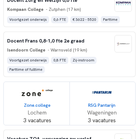
Docent Zorg en Welzijn 0,6 fte
Kompaan College
- Zutphen (17 km)
Voortgezet onderwijs
0,6 FTE
€ 3622 - 5520
Parttime
Docent Frans 0,8-1,0 fte 2e graad
Isendoorn College
- Warnsveld (19 km)
Voortgezet onderwijs
0,8 FTE
Zij-instroom
Parttime of fulltime
Zone.college
RSG Pantarijn
Lochem
Wageningen
3 vacatures
3 vacatures
Vacature TOA, vervanging zw verlof