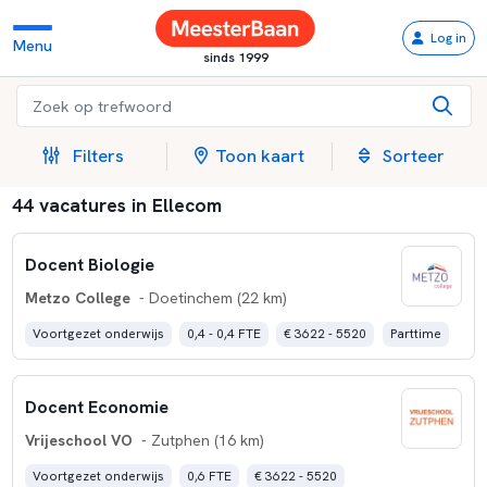
Log in
Menu
sinds 1999
Filters
Toon kaart
Sorteer
44 vacatures in Ellecom
Docent Biologie
Metzo College
- Doetinchem (22 km)
Voortgezet onderwijs
0,4 - 0,4 FTE
€ 3622 - 5520
Parttime
Docent Economie
Vrijeschool VO
- Zutphen (16 km)
Voortgezet onderwijs
0,6 FTE
€ 3622 - 5520