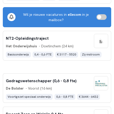
Wil je nieuwe vacatures in
ellecom
in je
mailbox?
NT2-Opleidingstraject
Het Onderwijshuis
- Doetinchem (24 km)
Basisonderwijs
0,4 - 0,6 FTE
€ 3117 - 5520
Zij-instroom
Gedragswetenschapper (0,6 - 0,8 fte)
De Bolster
- Voorst (16 km)
Voortgezet speciaal onderwijs
0,6 - 0,8 FTE
€ 3644 - 6432