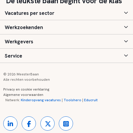
"De leukste baan begint voor de klas"
Vacatures per sector
Werkzoekenden
Basisonderwijs
Werkgevers
Speciaal (basis) onderwijs
Aanmelden
Service
Voortgezet onderwijs
Vacatures
Inloggen
Voortgezet speciaal onderwijs
Scholen
Informatie
Contact
© 2026 MeesterBaan
Alle rechten voorbehouden
Middelbaar beroepsonderwijs
Opleidingen
Tarieven
FAQ
Privacy en cookie verklaring
Algemene voorwaarden
Kinderopvang
Zij-instroom informatie
Registreren
Onderwijs links
Netwerk:
Kinderopvang vacatures
|
Toolshero
|
Educruit
Hoger beroepsonderwijs
Banenmarkten
Referenties
Over ons
Onderwijsregio's
Contact
Partners