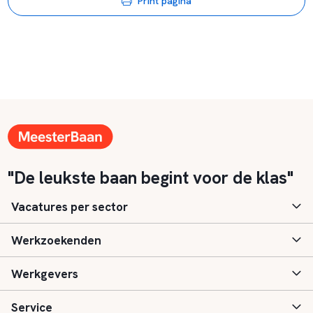
Print pagina
"De leukste baan begint voor de klas"
Vacatures per sector
Werkzoekenden
Basisonderwijs
Werkgevers
Speciaal (basis) onderwijs
Aanmelden
Service
Voortgezet onderwijs
Vacatures
Inloggen