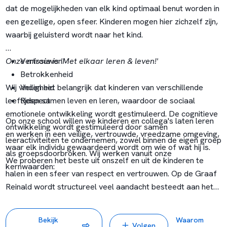
dat de mogelijkheden van elk kind optimaal benut worden in
een gezellige, open sfeer. Kinderen mogen hier zichzelf zijn,
waarbij geluisterd wordt naar het kind.
Onze missie is 'Met elkaar leren & leven!'
Vertrouwen
Betrokkenheid
Wij vinden het belangrijk dat kinderen van verschillende
Veiligheid
leeftijden samen leven en leren, waardoor de sociaal
Respect
emotionele ontwikkeling wordt gestimuleerd. De cognitieve
Op onze school willen we kinderen en collega's laten leren
ontwikkeling wordt gestimuleerd door samen
en werken in een veilige, vertrouwde, vreedzame omgeving,
leeractiviteiten te ondernemen, zowel binnen de eigen groep
waar elk individu gewaardeerd wordt om wie of wat hij is.
als groepsdoorbroken. Wij werken vanuit onze
We proberen het beste uit onszelf en uit de kinderen te
kernwaarden:
halen in een sfeer van respect en vertrouwen.
Op de Graaf
Reinald wordt structureel veel aandacht besteedt aan het
welbevinden van de leerlingen. Kinderen wordt geleerd op
een fijne manier met elkaar om te gaan, elkaar te
Bekijk
Waarom
Volgen
respecteren en elkaars verschillen als iets moois te zien.