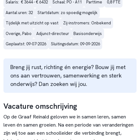
Salaris:  € 3644 - € 6432
Schaal: PO - A11
Parttime
0,8 FTE
Aantal uren: 32
Startdatum: zo spoedig mogelijk
Tijdelijk met uitzicht op vast
Zij-instromers: Onbekend
Overige, Pabo
Adjunct-directeur
Basisonderwijs
Geplaatst: 09-07-2026
Sluitingsdatum: 09-09-2026
Breng jij rust, richting én energie? Bouw jij met
ons aan vertrouwen, samenwerking en sterk
onderwijs? Dan zoeken wij jou.
Vacature omschrijving
Op de Graaf Reinald geloven we in samen leren, samen
leven én samen groeien. Na een periode van veranderingen
zijn wij toe aan een schoolleider die verbinding brengt,