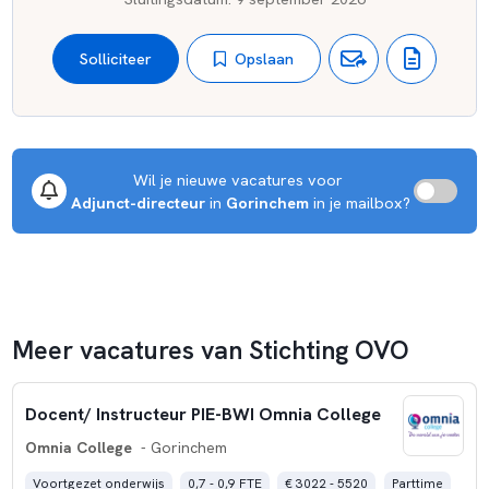
waar het hun eigen kind(eren) betreft. Samen bouwen we
aan de beste school voor onze kinderen.
Opslaan
Solliciteer
Wil je nieuwe vacatures voor 
Adjunct-directeur
 in 
Gorinchem
 in je mailbox?
Meer vacatures van Stichting OVO
Docent/ Instructeur PIE-BWI Omnia College
Omnia College
- Gorinchem
Voortgezet onderwijs
0,7 - 0,9 FTE
€ 3022 - 5520
Parttime