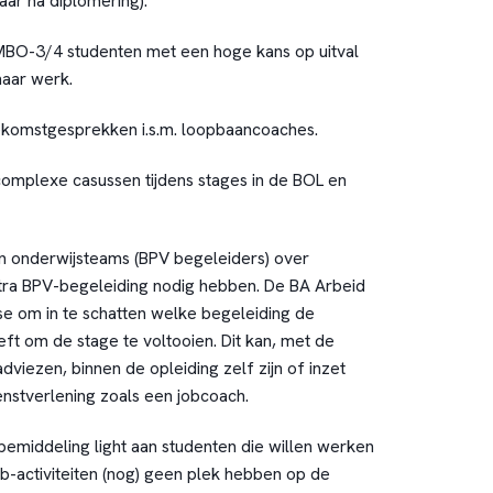
aar na diplomering).
MBO-3/4 studenten met een hoge kans op uitval
naar werk.
ekomstgesprekken i.s.m. loopbaancoaches.
omplexe casussen tijdens stages in de BOL en
n onderwijsteams (BPV begeleiders) over
tra BPV-begeleiding nodig hebben. De BA Arbeid
se om in te schatten welke begeleiding de
ft om de stage te voltooien. Dit kan, met de
adviezen, binnen de opleiding zelf zijn of inzet
ienstverlening zoals een jobcoach.
emiddeling light aan studenten die willen werken
b-activiteiten (nog) geen plek hebben op de