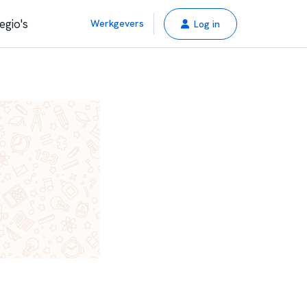
egio's
Werkgevers
Log in