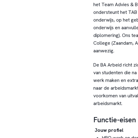
het Team Advies & Be
ondersteunt het TAB 
onderwijs, op het ge
onderwijs en aanvull
diplomering). Ons tea
College (Zaandam, A
aanwezig.
De BA Arbeid richt z
van studenten die na
werk maken en extra
naar de arbeidsmarkt
voorkomen van uitva
arbeidsmarkt.
Functie-eisen
Jouw profiel
HBO werk en denk