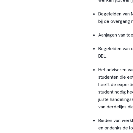
werken (tot een j
Begeleiden van 
bij de overgang 
Aanjagen van to
Begeleiden van c
BBL.
Het adviseren va
studenten die ex
heeft de experti
student nodig hee
juiste handelings
van derdelijns d
Bieden van werkb
en ondanks de lo