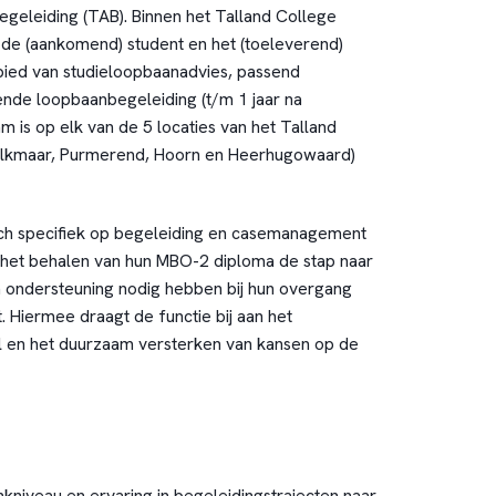
geleiding (TAB). Binnen het Talland College
de (aankomend) student en het (toeleverend)
bied van studieloopbaanadvies, passend
ende loopbaanbegeleiding (t/m 1 jaar na
m is op elk van de 5 locaties van het Talland
lkmaar, Purmerend, Hoorn en Heerhugowaard)
ich specifiek op begeleiding en casemanagement
 het behalen van hun MBO-2 diploma de stap naar
 ondersteuning nodig hebben bij hun overgang
. Hiermee draagt de functie bij aan het
l en het duurzaam versterken van kansen op de
niveau en ervaring in begeleidingstrajecten naar