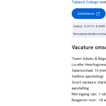
Talland College
ond
Solliciteren
Salaris:  € 3713 - € 5495
Beroepspraktijkvormin
Vacature omsc
Team:
Advies & Bege
Locatie:
Heerhugowa
Salarisschaal:
10 (min
fulltime aanstelling)
Soort vacature:
start
aanstelling
Met ingang van:
1 ok
Reageren voor:
18 a