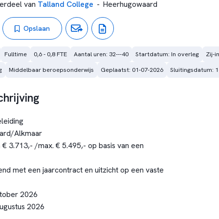
erdeel van
Talland College
-
Heerhugowaard
Opslaan
Fulltime
0,6 - 0,8 FTE
Aantal uren: 32---40
Startdatum: In overleg
Zij-
g
Middelbaar beroepsonderwijs
Geplaatst: 01-07-2026
Sluitingsdatum: 
hrijving
leiding
ard/Alkmaar
 € 3.713,- /max. € 5.495,- op basis van een
end met een jaarcontract en uitzicht op een vaste
tober 2026
ugustus 2026