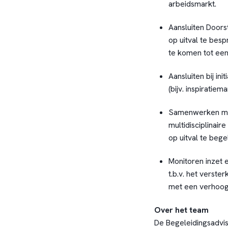
arbeidsmarkt.
Aansluiten Door
op uitval te be
te komen tot een
Aansluiten bij in
(bijv. inspiratie
Samenwerken me
multidisciplinai
op uitval te beg
Monitoren inzet e
t.b.v. het verst
met een verhoogd
Over het team
De Begeleidingsadvis