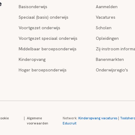
e
Basisonderwijs
Aanmelden
Speciaal (basis) onderwijs
Vacatures
Voortgezet onderwijs
Scholen
Voortgezet speciaal onderwijs
Opleidingen
Middelbaar beroepsonderwijs
Zij-instroom informa
Kinderopvang
Banenmarkten
Hoger beroepsonderwijs
Onderwijsregio's
cookie
|
Algemene
Netwerk:
Kinderopvang vacatures
|
Toolsher
voorwaarden
Educruit