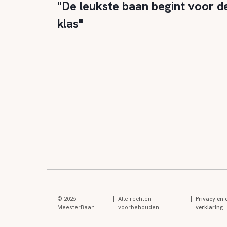
"De leukste baan begint voor d
klas"
© 2026
|
Alle rechten
|
Privacy en 
MeesterBaan
voorbehouden
verklaring