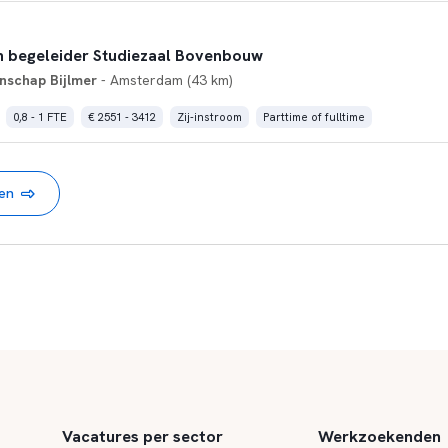
en begeleider Studiezaal Bovenbouw
schap Bijlmer
- Amsterdam (43 km)
0,8 - 1 FTE
€ 2551 - 3412
Zij-instroom
Parttime of fulltime
nen
Vacatures per sector
Werkzoekenden