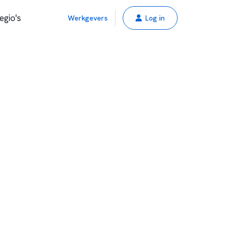
egio's
Werkgevers
Log in