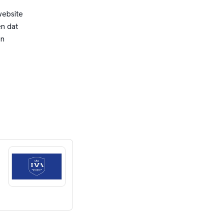
website
n dat
en