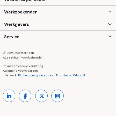
Werkzoekenden
Basisonderwijs
Werkgevers
Speciaal (basis) onderwijs
Aanmelden
Service
Voortgezet onderwijs
Vacatures
Inloggen
Voortgezet speciaal onderwijs
Scholen
Informatie
Contact
© 2026 MeesterBaan
Alle rechten voorbehouden
Middelbaar beroepsonderwijs
Opleidingen
Tarieven
FAQ
Privacy en cookie verklaring
Algemene voorwaarden
Kinderopvang
Zij-instroom informatie
Registreren
Onderwijs links
Netwerk:
Kinderopvang vacatures
|
Toolshero
|
Educruit
Hoger beroepsonderwijs
Banenmarkten
Referenties
Over ons
Onderwijsregio's
Contact
Partners
Kennisbank