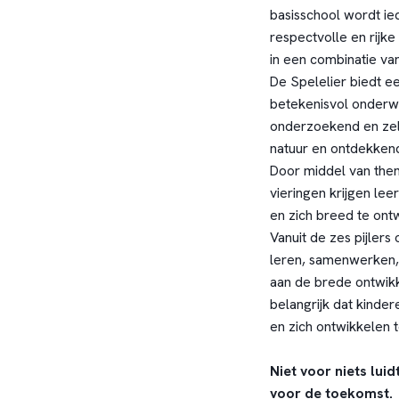
basisschool wordt ied
respectvolle en rijk
in een combinatie va
De Spelelier biedt e
betekenisvol onderwij
onderzoekend en zelf
natuur en ontdekkend 
Door middel van them
vieringen krijgen le
en zich breed te ont
Vanuit de zes pijler
leren, samenwerken, 
aan de brede ontwikke
belangrijk dat kind
en zich ontwikkelen 
Niet voor niets lui
voor de toekomst.