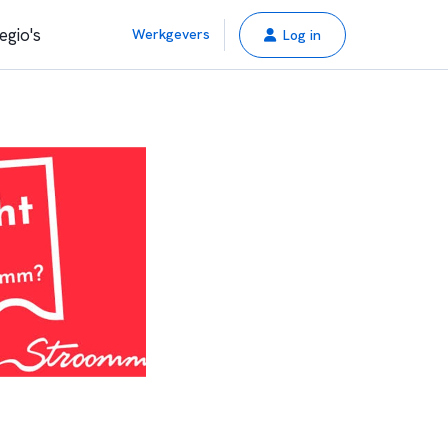
egio's
Werkgevers
Log in