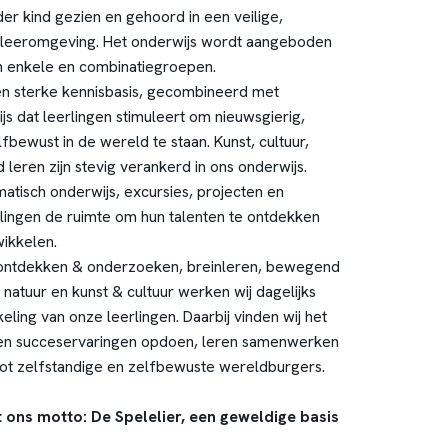
er kind gezien en gehoord in een veilige,
e leeromgeving. Het onderwijs wordt aangeboden
n enkele en combinatiegroepen.
en sterke kennisbasis, gecombineerd met
s dat leerlingen stimuleert om nieuwsgierig,
bewust in de wereld te staan. Kunst, cultuur,
leren zijn stevig verankerd in ons onderwijs.
atisch onderwijs, excursies, projecten en
erlingen de ruimte om hun talenten te ontdekken
wikkelen.
s ontdekken & onderzoeken, breinleren, bewegend
natuur en kunst & cultuur werken wij dagelijks
ling van onze leerlingen. Daarbij vinden wij het
eren succeservaringen opdoen, leren samenwerken
tot zelfstandige en zelfbewuste wereldburgers.
dt ons motto: De Spelelier, een geweldige basis