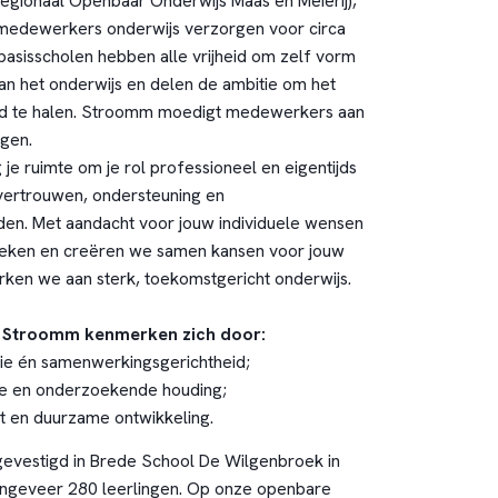
Regionaal Openbaar Onderwijs Maas en Meierij),
edewerkers onderwijs verzorgen voor circa
 basisscholen hebben alle vrijheid om zelf vorm
an het onderwijs en delen de ambitie om het
kind te halen. Stroomm moedigt medewerkers aan
agen.
je ruimte om je rol professioneel en eigentijds
vertrouwen, ondersteuning en
en. Met aandacht voor jouw individuele wensen
eken en creëren we samen kansen voor jouw
ken we aan sterk, toekomstgericht onderwijs.
n Stroomm kenmerken zich door:
isie én samenwerkingsgerichtheid;
e en onderzoekende houding;
it en duurzame ontwikkeling.
gevestigd in Brede School De Wilgenbroek in
ongeveer 280 leerlingen. Op onze openbare