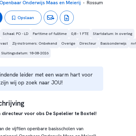
 Openbaar Onderwijs Maas en Meierij
-
Rossum
Opslaan
Schaal: PO - LD
Parttime of fulltime
0,8 - 1 FTE
Startdatum: In overleg
 vast
Zij-instromers: Onbekend
Overige
Directeur
Basisonderwijs
nv
Sluitingsdatum: 18-08-2026
bindende leider met een warm hart voor
zijn wij op zoek naar JOU!
hrijving
directeur voor obs De Spelelier te Boxtel!
an de vijftien openbare basisscholen van