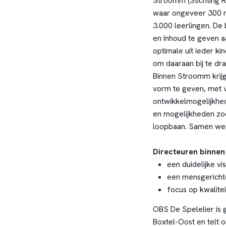
Stroomm
(Stichting 
waar ongeveer 300 m
3.000 leerlingen. De
en inhoud te geven a
optimale uit ieder 
om daaraan bij te dr
Binnen Stroomm krijg 
vorm te geven, met 
ontwikkelmogelijkhed
en mogelijkheden zo
loopbaan. Samen wer
Directeuren binne
een duidelijke v
een mensgericht
focus op kwalite
OBS De Spelelier is 
Boxtel-Oost en telt 