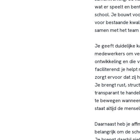
wat er speelt en ben
school. Je bouwt voor
voor bestaande kwali
samen met het team r
Je geeft duidelijke k
medewerkers om vera
ontwikkeling en die 
faciliterend: je help
zorgt ervoor dat zij
Je brengt rust, stru
transparant te hande
te bewegen wanneer 
staat altijd de mensel
Daarnaast heb je affi
belangrijk om de scho
Je brengt daarbij nie