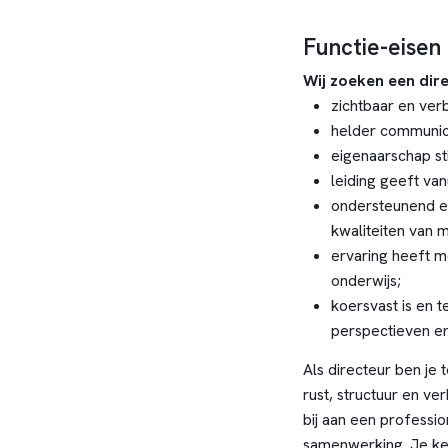
Functie-eisen
Wij zoeken een dire
zichtbaar en verb
helder communic
eigenaarschap st
leiding geeft va
ondersteunend en
kwaliteiten van
ervaring heeft me
onderwijs;
koersvast is en t
perspectieven e
Als directeur ben je 
rust, structuur en ve
bij aan een professi
samenwerking. Je ke