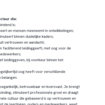
cteur die:
indend is;
eert en mensen meeneemt in ontwikkelingen;
imuleert binnen duidelijke kaders;
nuit vertrouwen en aandacht;
 faciliterend leidinggeeft, met oog voor de
 medewerkers;
t leidinggeven, bij voorkeur binnen het
egelijkertijd oog heeft voor verschillende
n belangen.
toegankelijk, betrouwbaar en koersvast. Je brengt
rbinding, stimuleert professionele groei en draagt
onele cultuur die gebaseerd is op vertrouwen en
nt de leerlingen, ouders en medewerkers, weet