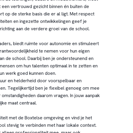
t een vertrouwd gezicht binnen én buiten de
t op de sterke basis die er al ligt. Met respect
teiten en ingezette ontwikkelingen geef je
ichting aan de verdere groei van de school.
aders, biedt ruimte voor autonomie en stimuleert
ntwoordelijkheid te nemen voor hun eigen
van de school. Daarbij ben je ondersteunend en
t mensen om hun talenten optimaal in te zetten en
 hun werk goed kunnen doen.
ctuur en helderheid door voorspelbaar en
len. Tegelijkertijd ben je flexibel genoeg om mee
omstandigheden daarom vragen. In jouw aanpak
ijke maat centraal.
niteit met de Boxtelse omgeving en vind je het
ol stevig te verbinden met haar lokale context.
t alleen professionaliteit mee, maar ook