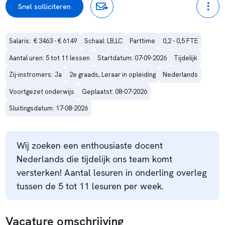
Snel solliciteren
Salaris:  € 3463 - € 6149
Schaal: LB,LC
Parttime
0,2 - 0,5 FTE
Aantal uren: 5 tot 11 lessen
Startdatum: 07-09-2026
Tijdelijk
Zij-instromers: Ja
2e graads, Leraar in opleiding
Nederlands
Voortgezet onderwijs
Geplaatst: 08-07-2026
Sluitingsdatum: 17-08-2026
Wij zoeken een enthousiaste docent
Nederlands die tijdelijk ons team komt
versterken! Aantal lesuren in onderling overleg
tussen de 5 tot 11 lesuren per week.
Vacature omschrijving