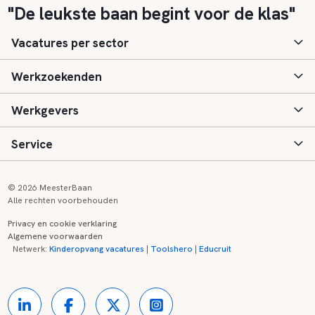
"De leukste baan begint voor de klas"
Vacatures per sector
Werkzoekenden
Basisonderwijs
Werkgevers
Speciaal (basis) onderwijs
Aanmelden
Service
Voortgezet onderwijs
Vacatures
Inloggen
Voortgezet speciaal onderwijs
Scholen
Informatie
Contact
© 2026 MeesterBaan
Alle rechten voorbehouden
Middelbaar beroepsonderwijs
Opleidingen
Tarieven
FAQ
Privacy en cookie verklaring
Algemene voorwaarden
Kinderopvang
Zij-instroom informatie
Registreren
Onderwijs links
Netwerk:
Kinderopvang vacatures
|
Toolshero
|
Educruit
Hoger beroepsonderwijs
Banenmarkten
Referenties
Over ons
Onderwijsregio's
Contact
Partners