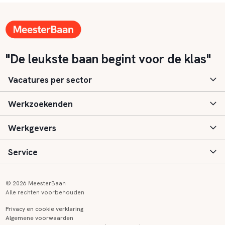
"De leukste baan begint voor de klas"
Vacatures per sector
Werkzoekenden
Basisonderwijs
Werkgevers
Speciaal (basis) onderwijs
Aanmelden
Service
Voortgezet onderwijs
Vacatures
Inloggen
Voortgezet speciaal onderwijs
Scholen
Informatie
Contact
© 2026 MeesterBaan
Alle rechten voorbehouden
Middelbaar beroepsonderwijs
Opleidingen
Tarieven
FAQ
Privacy en cookie verklaring
Algemene voorwaarden
Kinderopvang
Zij-instroom informatie
Registreren
Onderwijs links