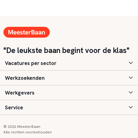
"De leukste baan begint voor de klas"
Vacatures per sector
Werkzoekenden
Basisonderwijs
Werkgevers
Speciaal (basis) onderwijs
Aanmelden
Service
Voortgezet onderwijs
Vacatures
Inloggen
Voortgezet speciaal onderwijs
Scholen
Informatie
Contact
© 2026 MeesterBaan
Alle rechten voorbehouden
Middelbaar beroepsonderwijs
Opleidingen
Tarieven
FAQ