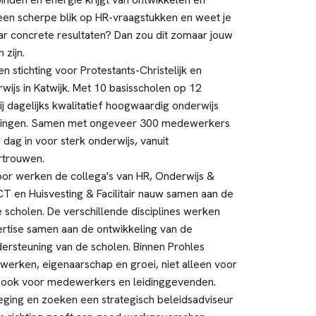
een scherpe blik op HR-vraagstukken en weet je
aar concrete resultaten? Dan zou dit zomaar jouw
zijn.
en stichting voor Protestants-Christelijk en
ijs in Katwijk. Met 10 basisscholen op 12
j dagelijks kwalitatief hoogwaardig onderwijs
rlingen. Samen met ongeveer 300 medewerkers
dag in voor sterk onderwijs, vanuit
rtrouwen.
or werken de collega's van HR, Onderwijs &
 ICT en Huisvesting & Facilitair nauw samen aan de
 scholen. De verschillende disciplines werken
ertise samen aan de ontwikkeling van de
dersteuning van de scholen. Binnen Prohles
erken, eigenaarschap en groei, niet alleen voor
st ook voor medewerkers en leidinggevenden.
eging en zoeken een strategisch beleidsadviseur