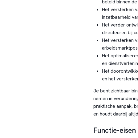
beleid binnen de 
Het versterken v
inzetbaarheid v
Het verder ontwi
directeuren bij 
Het versterken 
arbeidsmarktposi
Het optimalisere
en dienstverlenin
Het doorontwikk
en het versterke
Je bent zichtbaar bi
nemen in verandering
praktische aanpak, b
en houdt daarbij alt
Functie-eisen