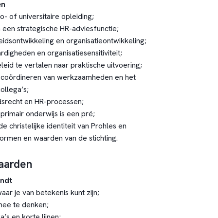
en
- of universitaire opleiding;
n een strategische HR-adviesfunctie;
eidsontwikkeling en organisatieontwikkeling;
digheden en organisatiesensitiviteit;
id te vertalen naar praktische uitvoering;
t coördineren van werkzaamheden en het
ollega’s;
dsrecht en HR-processen;
primair onderwijs is een pré;
e christelijke identiteit van Prohles en
ormen en waarden van de stichting.
aarden
indt
aar je van betekenis kunt zijn;
mee te denken;
’s en korte lijnen;