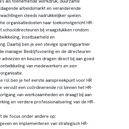
a's als toenemende werkdruk, duurzame
uitdagende arbeidsmarkt en veranderende
wachtingen steeds nadrukkelijker spelen.
sche organisatiedoelen naar toekomstgericht HR-
t schooldirecteuren bij vraagstukken rondom
twikkeling, inzetbaarheid en
ng. Daarbij ben je een stevige sparringpartner
de manager Bedrijfsvoering en de directeuren
 adviezen en keuzes dragen direct bij aan goed
ontwikkeling van medewerkers en een
rganisatie.
ge rol ben je het eerste aanspreekpunt voor HR
Je vervult een coördinerende rol binnen het HR-
ortgang van werkzaamheden en draagt bij aan
ing en verdere professionalisering van de HR-
t de focus onder andere op:
geven en implementeren van strategisch HR-