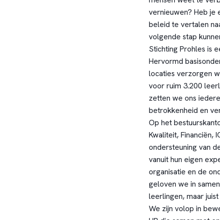
vernieuwen? Heb je 
beleid te vertalen n
volgende stap kunnen 
Stichting Prohles is e
Hervormd basisonderw
locaties verzorgen wi
voor ruim 3.200 lee
zetten we ons iedere 
betrokkenheid en ve
Op het bestuurskanto
Kwaliteit, Financiën,
ondersteuning van de
vanuit hun eigen exp
organisatie en de on
geloven we in samenw
leerlingen, maar jui
We zijn volop in bew