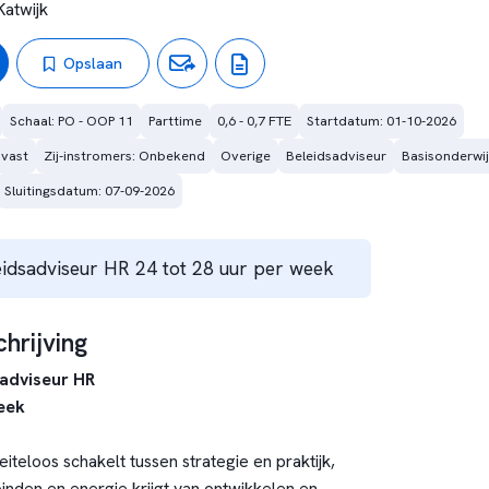
Katwijk
Opslaan
Schaal: PO - OOP 11
Parttime
0,6 - 0,7 FTE
Startdatum: 01-10-2026
 vast
Zij-instromers: Onbekend
Overige
Beleidsadviseur
Basisonderwij
Sluitingsdatum: 07-09-2026
eidsadviseur HR 24 tot 28 uur per week
hrijving
sadviseur HR
eek
eiteloos schakelt tussen strategie en praktijk,
nden en energie krijgt van ontwikkelen en