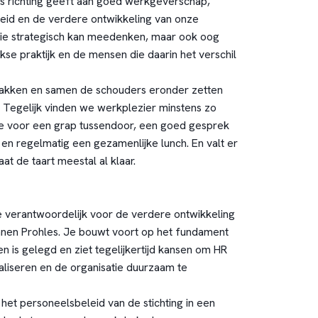
s richting geeft aan goed werkgeverschap,
eid en de verdere ontwikkeling van onze
die strategisch kan meedenken, maar ook oog
kse praktijk en de mensen die daarin het verschil
kken en samen de schouders eronder zetten
. Tegelijk vinden we werkplezier minstens zo
imte voor een grap tussendoor, een goed gesprek
 en regelmatig een gezamenlijke lunch. En valt er
aat de taart meestal al klaar.
je verantwoordelijk voor de verdere ontwikkeling
nnen Prohles. Je bouwt voort op het fundament
n is gelegd en ziet tegelijkertijd kansen om HR
aliseren en de organisatie duurzaam te
 het personeelsbeleid van de stichting in een