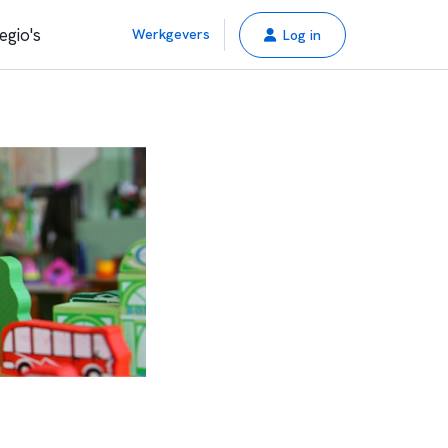
egio's
Werkgevers
Log in