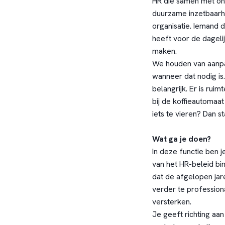
HR die samen met on
duurzame inzetbaarh
organisatie. Iemand 
heeft voor de dagelij
maken.
We houden van aanpa
wanneer dat nodig is
belangrijk. Er is ru
bij de koffieautomaat
iets te vieren? Dan st
Wat ga je doen?
In deze functie ben 
van het HR-beleid bi
dat de afgelopen jare
verder te profession
versterken.
Je geeft richting aan