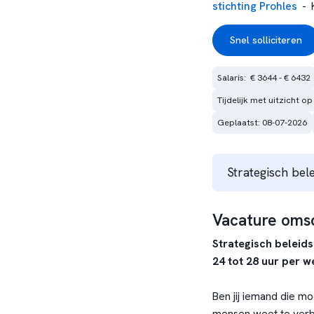
stichting Prohles
-
Snel solliciteren
Salaris:  € 3644 - € 6432
Tijdelijk met uitzicht op
Geplaatst: 08-07-2026
Strategisch bel
Vacature omsc
Strategisch beleid
24 tot 28 uur per w
Ben jij iemand die mo
mensen weet te verbi