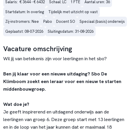
Salaris:  € 3644 - € 6432
Schaal: LC
1 FTE
Aantal uren: 36
Startdatum: In overleg
Tijdelijk met uitzicht op vast
Zij-instromers: Nee
Pabo
Docent SO
Speciaal (basis) onderwijs
Geplaatst: 08-07-2026
Sluitingsdatum: 31-08-2026
Vacature omschrijving
Wil jij van betekenis zijn voor leerlingen in het sbo?
Ben jij klaar voor een nieuwe uitdaging? Sbo De
Klimboom zoekt een leraar voor een nieuw te starten
middenbouwgroep.
Wat doe je?
Je geeft inspirerend en uitdagend onderwijs aan de
leerlingen van groep 6. Deze groep start met 13 leerlingen
en in de loop van het jaar kunnen dat er maximaal 18