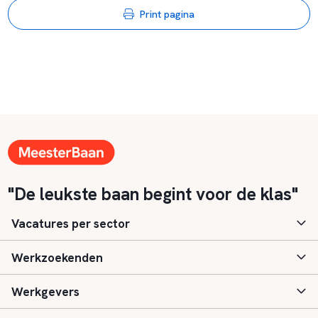
Print pagina
"De leukste baan begint voor de klas"
Vacatures per sector
Werkzoekenden
Basisonderwijs
Werkgevers
Speciaal (basis) onderwijs
Aanmelden