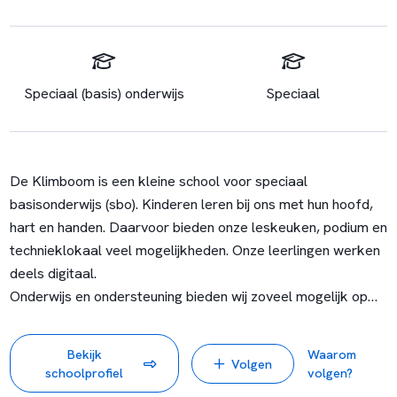
Speciaal (basis) onderwijs
Speciaal
De Klimboom is een kleine school voor speciaal
basisonderwijs (sbo). Kinderen leren bij ons met hun hoofd,
hart en handen. Daarvoor bieden onze leskeuken, podium en
technieklokaal veel mogelijkheden. Onze leerlingen werken
deels digitaal.
Onderwijs en ondersteuning bieden wij zoveel mogelijk op
maat in een inspirerende en veilige omgeving. Wij werken
nauw samen met De Fakkel in Nieuw Vennep en Het
Bekijk
Waarom
Volgen
Kompas in Hoofddorp, andere Aloysiusscholen in de
schoolprofiel
volgen?
Haarlemmermeer. Wij bundelen onze expertise om ieder