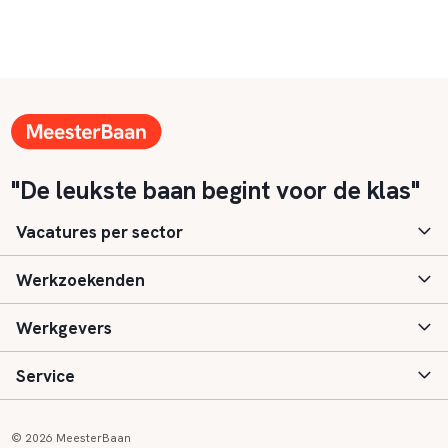
"De leukste baan begint voor de klas"
Vacatures per sector
Werkzoekenden
Basisonderwijs
Werkgevers
Speciaal (basis) onderwijs
Aanmelden
Service
Voortgezet onderwijs
Vacatures
Inloggen
Voortgezet speciaal onderwijs
Scholen
Informatie
Contact
© 2026 MeesterBaan