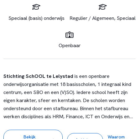
Speciaal (basis) onderwijs
Regulier / Algemeen, Speciaal
Openbaar
Stichting SchOOL te Lelystad
is een openbare
onderwijsorganisatie met 18 basisscholen, 1 integraal kind
centrum, een SBO en een (V)SO). Iedere school heeft zijn
eigen karakter, sfeer en kerntaken. De scholen worden
ondersteund door een stafbureau. Binnen het stafbureau
werken disciplines als HRM, Finance, ICT en Onderwijs en
Kwaliteit samen ter facilitering en ondersteuning van de
scholen. Bij de organisatie werken in totaal ongeveer 350
Bekijk
Waarom