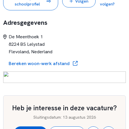
Volgen
professionals.
schoolprofiel
volgen?
De komende jaren ligt de focus op:
- Verstevigen van de basiskwaliteit op verschillende
Adresgegevens
scholen.
- Integrale samenwerking binnen het stafbureau en
De Meenthoek 1
versterken van de faciliterende rol.
8224 BS Lelystad
- Ontwikkelen van visie en strategie ten aanzien van
Flevoland, Nederland
Kwaliteit en Onderwijs daar waar het gaat om passend
onderwijs en vakbekwaamheid.
Bereken woon-werk afstand
Heb je interesse in deze vacature?
Sluitingsdatum
:
13 augustus 2026