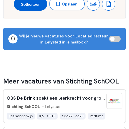
Opslaan
Solliciteer
Wil je nieuwe vacatures voor 
Locatiedirecteur
 in 
Lelystad
 in je mailbox?
Meer vacatures van Stichting SchOOL
OBS De Brink zoekt een leerkracht voor groep 1-2-3 (0,4 fte)
Stichting SchOOL
- Lelystad
Basisonderwijs
0,6 - 1 FTE
€ 3622 - 5520
Parttime