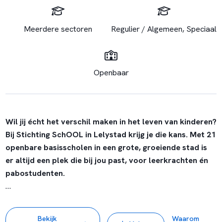
Meerdere sectoren
Regulier / Algemeen, Speciaal
Openbaar
Wil jij écht het verschil maken in het leven van kinderen?
Bij Stichting SchOOL in Lelystad krijg je die kans. Met 21
openbare basisscholen in een grote, groeiende stad is
er altijd een plek die bij jou past, voor leerkrachten én
pabostudenten.
Je werkt in een fijne werksfeer met betrokken collega’s en
krijgt een warm welkom dankzij ons vernieuwde
Bekijk
Waarom