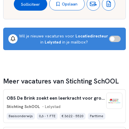
Opslaan
Solliciteer
Wil je nieuwe vacatures voor 
Locatiedirecteur
 in 
Lelystad
 in je mailbox?
Meer vacatures van Stichting SchOOL
OBS De Brink zoekt een leerkracht voor groep 1-2-3 (0,4 fte)
Stichting SchOOL
- Lelystad
Basisonderwijs
0,6 - 1 FTE
€ 3622 - 5520
Parttime