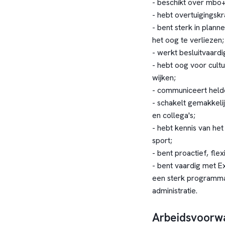
- beschikt over mbo
- hebt overtuigingsk
- bent sterk in plann
het oog te verliezen;
- werkt besluitvaardi
- hebt oog voor cultu
wijken;
- communiceert helder
- schakelt gemakkelij
en collega's;
- hebt kennis van het
sport;
- bent proactief, fle
- bent vaardig met Ex
een sterk programma 
administratie.
Arbeidsvoorw