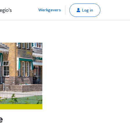
egio's
Werkgevers
Log in
e