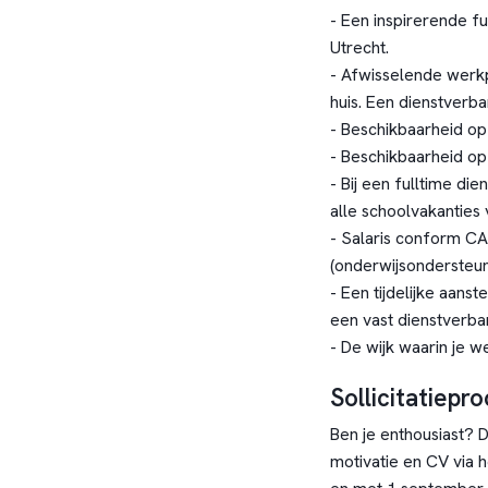
- Een inspirerende f
Utrecht.
- Afwisselende werkpl
huis. Een dienstverb
- Beschikbaarheid op
- Beschikbaarheid o
- Bij een fulltime di
alle schoolvakanties vr
- Salaris conform CA
(onderwijsondersteu
- Een tijdelijke aanst
een vast dienstverba
- De wijk waarin je 
Sollicitatiepr
Ben je enthousiast? 
motivatie en CV via he