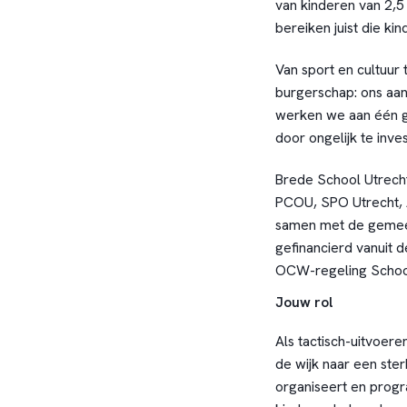
van kinderen van 2,5 
bereiken juist die k
Van sport en cultuur 
burgerschap: ons aan
werken we aan één g
door ongelijk te inve
Brede School Utrecht
PCOU, SPO Utrecht,
samen met de gemeen
gefinancierd vanuit 
OCW-regeling Schoo
Jouw rol
Als tactisch-uitvoere
de wijk naar een ste
organiseert en progra