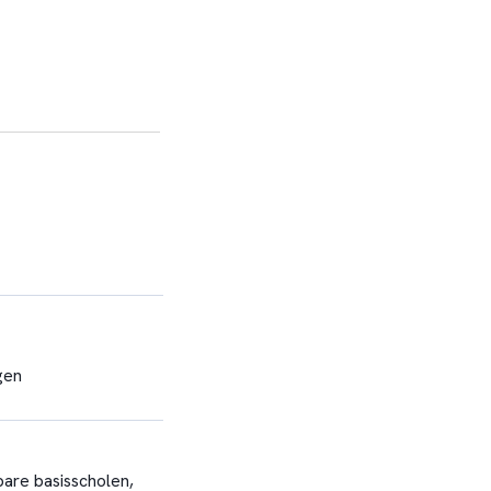
gen
are basisscholen,