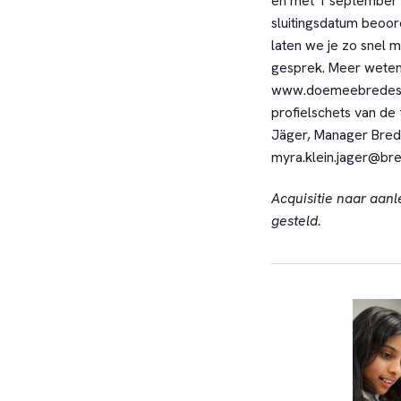
en met 1 september 
sluitingsdatum beoord
laten we je zo snel 
gesprek. Meer weten?
www.doemeebredescho
profielschets van de
Jäger, Manager Bred
myra.klein.jager@bre
Acquisitie naar aanl
gesteld.