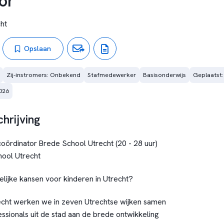
or
ht
Opslaan
Zij-instromers: Onbekend
Stafmedewerker
Basisonderwijs
Geplaatst:
026
hrijving
coördinator Brede School Utrecht (20 - 28 uur)
hool Utrecht
 gelijke kansen voor kinderen in Utrecht?
echt werken we in zeven Utrechtse wijken samen
ssionals uit de stad aan de brede ontwikkeling