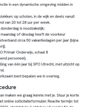
unctie in een dynamische omgeving midden in
ekken: op scholen, in de wijk en deels vanuit
and van 20 tot 28 uur per week.
 donderdag is noodzakelijk;
p maandag of dinsdag heeft de voorkeur
enstverband circa 50 vakantiedagen per jaar (bijna
ij).
O Primair Onderwijs, schaal 8
nend personeel).
elling van één jaar bij SPO Utrecht, met uitzicht op
nd.
werkzaam bent bepalen we in overleg.
ocedure
Dan maken we graag kennis met je. Stuur je korte
t online sollicitatieformulier. Reactie termijn: tot