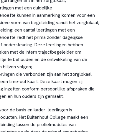
rgarrangement in het zorglokaal;
rlingen met een duidelijke
ehoefte kunnen in aanmerking komen voor een
sieve vorm van begeleiding vanuit het zorglokaal;
iding: een aantal leerlingen met een
hoefte redt het prima zonder dagelijkse
f ondersteuning. Deze leerlingen hebben
raken met de intern trajectbegeleider om
ntje te behouden en de ontwikkeling van de
n blijven volgen;
erlingen die verbonden zijn aan het zorglokaal
een time-out kaart. Deze kaart mogen zij
 inzetten conform persoonlijke afspraken die
gen en hun ouders zijn gemaakt.
voor de basis en kader leerlingen is
roducten. Het Buitenhout College maakt een
binding tussen de profielmodules van
Producten en de door de school aangeboden