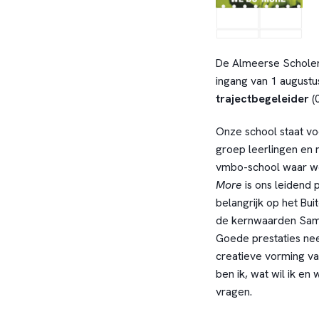
De Almeerse Scholen
ingang van 1 august
trajectbegeleider
(0
Onze school staat voo
groep leerlingen en 
vmbo-school waar we
More
is ons leidend 
belangrijk op het Bu
de kernwaarden Same
Goede prestaties nee
creatieve vorming va
ben ik, wat wil ik en 
vragen.