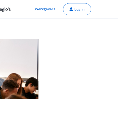
egio's
Werkgevers
Log in