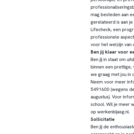
professionaliseringsb
mag besteden aan een
gerelateerd is aan je
Lifecheck, een progr
professionele aspecte
voor het welzijn va
Ben jij klaar voor 
Ben jij in staat om u
binnen een prettige,
we graag met jou in 
Neem voor meer info
5491600 (wegens de 
augustus). Voor infor
school
. Wil je meer
op
werkenbijasg.nl.
Sollicitatie
Ben jij de enthousias