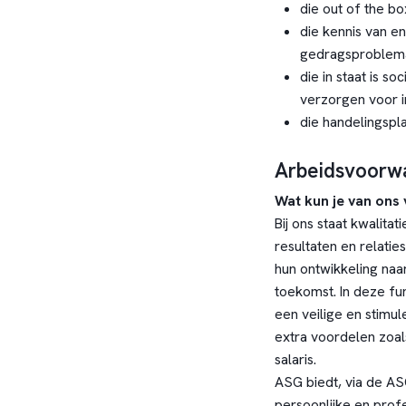
die out of the b
die kennis van en
gedragsproblem
die in staat is s
verzorgen voor i
die handelingspla
Arbeidsvoorw
Wat kun je van ons
Bij ons staat kwalita
resultaten en relatie
hun ontwikkeling naar
toekomst. In deze f
een veilige en stimu
extra voordelen zoal
salaris.
ASG biedt, via de A
persoonlijke en profe