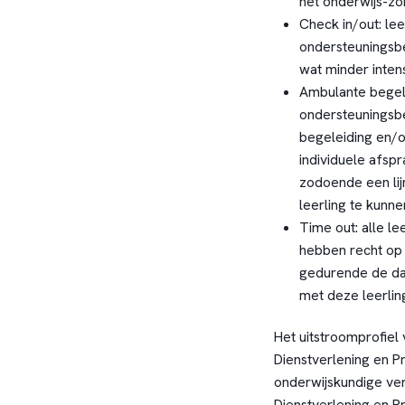
het onderwijs-zo
Check in/out: lee
ondersteuningsb
wat minder inten
Ambulante begele
ondersteuningsbe
begeleiding en/o
individuele afsp
zodoende een lij
leerling te kunne
Time out: alle le
hebben recht op 
gedurende de dag
met deze leerlin
Het uitstroomprofiel 
Dienstverlening en P
onderwijskundige ver
Dienstverlening en 