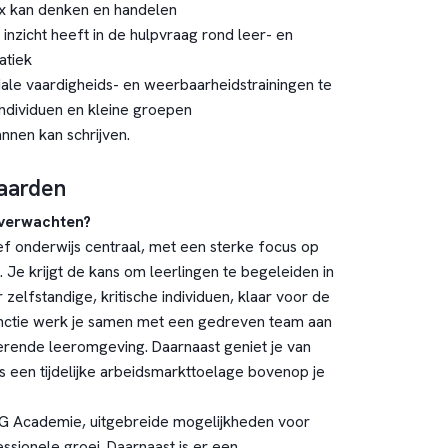
ox kan denken en handelen
 inzicht heeft in de hulpvraag rond leer- en
atiek
ociale vaardigheids- en weerbaarheidstrainingen te
ndividuen en kleine groepen
nnen kan schrijven.
aarden
 verwachten?
tief onderwijs centraal, met een sterke focus op
s. Je krijgt de kans om leerlingen te begeleiden in
 zelfstandige, kritische individuen, klaar voor de
unctie werk je samen met een gedreven team aan
lerende leeromgeving. Daarnaast geniet je van
s een tijdelijke arbeidsmarkttoelage bovenop je
SG Academie, uitgebreide mogelijkheden voor
ssionele groei. Daarnaast is er een