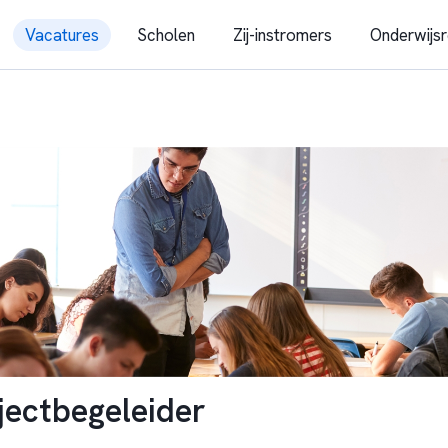
Vacatures
Scholen
Zij-instromers
Onderwijsr
ajectbegeleider