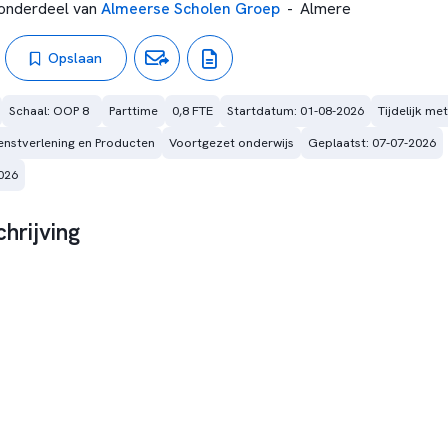
onderdeel van
Almeerse Scholen Groep
-
Almere
Opslaan
Schaal: OOP 8  
Parttime
0,8 FTE
Startdatum: 01-08-2026
Tijdelijk me
enstverlening en Producten
Voortgezet onderwijs
Geplaatst: 07-07-2026
026
hrijving