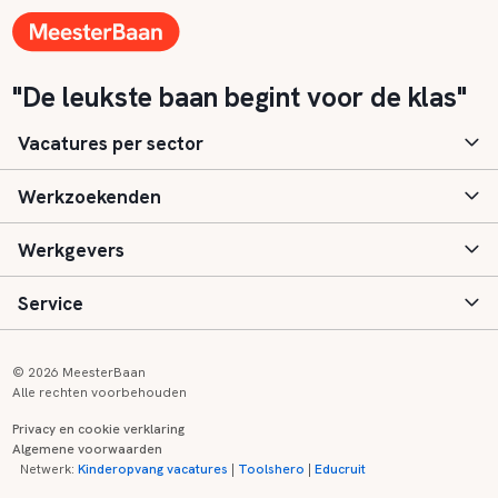
"De leukste baan begint voor de klas"
Vacatures per sector
Werkzoekenden
Basisonderwijs
Werkgevers
Speciaal (basis) onderwijs
Aanmelden
Service
Voortgezet onderwijs
Vacatures
Inloggen
Voortgezet speciaal onderwijs
Scholen
Informatie
Contact
© 2026 MeesterBaan
Alle rechten voorbehouden
Middelbaar beroepsonderwijs
Opleidingen
Tarieven
FAQ
Privacy en cookie verklaring
Algemene voorwaarden
Kinderopvang
Zij-instroom informatie
Registreren
Onderwijs links
Netwerk:
Kinderopvang vacatures
|
Toolshero
|
Educruit