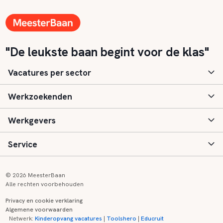
"De leukste baan begint voor de klas"
Vacatures per sector
Werkzoekenden
Basisonderwijs
Werkgevers
Speciaal (basis) onderwijs
Aanmelden
Service
Voortgezet onderwijs
Vacatures
Inloggen
Voortgezet speciaal onderwijs
Scholen
Informatie
Contact
© 2026 MeesterBaan
Alle rechten voorbehouden
Middelbaar beroepsonderwijs
Opleidingen
Tarieven
FAQ
Privacy en cookie verklaring
Algemene voorwaarden
Kinderopvang
Zij-instroom informatie
Registreren
Onderwijs links
Netwerk:
Kinderopvang vacatures
|
Toolshero
|
Educruit