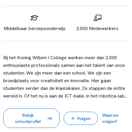
Middelbaar beroepsonderwijs
2.000 Medewerkers
Bij het Koning Willem I College werken meer dan 2.000
enthousiaste professionals samen aan het talent van onze
studenten. We zijn meer dan een school. We zijn een
broedplaats voor creativiteit en innovatie. Hier gaan
studenten verder dan de klaslokalen. Ze stappen de échte
wereld in. Of het nu is aan de ICT-balie, in het robotica-lab
of ons eigen theater: overal is ons onderwijs voelbaar.
Samen met onze studenten maken we het verschil voor de
Bekijk
Waarom
Volgen
toekomst.
schoolprofiel
volgen?