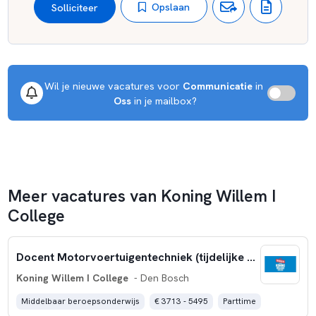
Opslaan
Solliciteer
Wil je nieuwe vacatures voor 
Communicatie
 in 
Oss
 in je mailbox?
Meer vacatures van Koning Willem I
College
Docent Motorvoertuigentechniek (tijdelijke aanstelling)
Koning Willem I College
- Den Bosch
Middelbaar beroepsonderwijs
€ 3713 - 5495
Parttime