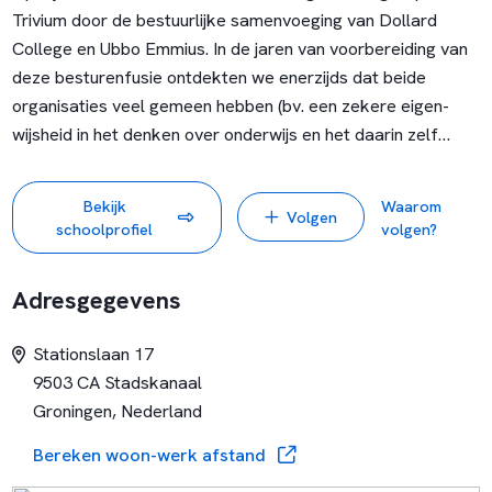
Trivium door de bestuurlijke samenvoeging van Dollard
College en Ubbo Emmius. In de jaren van voorbereiding van
deze besturenfusie ontdekten we enerzijds dat beide
organisaties veel gemeen hebben (bv. een zekere eigen-
wijsheid in het denken over onderwijs en het daarin zelf
initiatief nemen), maar dat er ook belangrijke verschillen
zijn.
In een periode van twee jaren (tot 1 januari 2024) willen
Bekijk
Waarom
Volgen
we enerzijds de tijd nemen het gemeenschappelijke te
schoolprofiel
volgen?
bundelen met de bedoeling dat krachtig te laten zijn voor de
schoolorganisaties, en anderzijds eigen schoolculturen te
Adresgegevens
respecteren en duidelijk te maken wat het eigene is.
Dit
moet uitmonden in een krachtig statement en een
Stationslaan 17
strategisch beleidsplan. Het bestuur zal dat in nauw overleg
9503 CA Stadskanaal
met de directies ontwikkelen, met name ook omdat vanuit
Groningen, Nederland
dit beleidsplan een vertaling moet worden gemaakt naar
het Schoolplan.
Bereken woon-werk afstand