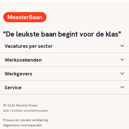
"De leukste baan begint voor de klas"
Vacatures per sector
Werkzoekenden
Basisonderwijs
Werkgevers
Speciaal (basis) onderwijs
Aanmelden
Service
Voortgezet onderwijs
Vacatures
Inloggen
Voortgezet speciaal onderwijs
Scholen
Informatie
Contact
© 2026 MeesterBaan
Alle rechten voorbehouden
Middelbaar beroepsonderwijs
Opleidingen
Tarieven
FAQ
Privacy en cookie verklaring
Algemene voorwaarden
Kinderopvang
Zij-instroom informatie
Registreren
Onderwijs links