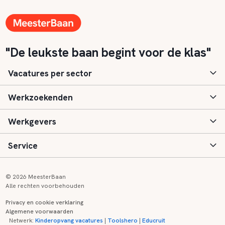
"De leukste baan begint voor de klas"
Vacatures per sector
Werkzoekenden
Basisonderwijs
Werkgevers
Speciaal (basis) onderwijs
Aanmelden
Service
Voortgezet onderwijs
Vacatures
Inloggen
Voortgezet speciaal onderwijs
Scholen
Informatie
Contact
© 2026 MeesterBaan
Alle rechten voorbehouden
Middelbaar beroepsonderwijs
Opleidingen
Tarieven
FAQ
Privacy en cookie verklaring
Algemene voorwaarden
Kinderopvang
Zij-instroom informatie
Registreren
Onderwijs links
Netwerk:
Kinderopvang vacatures
|
Toolshero
|
Educruit