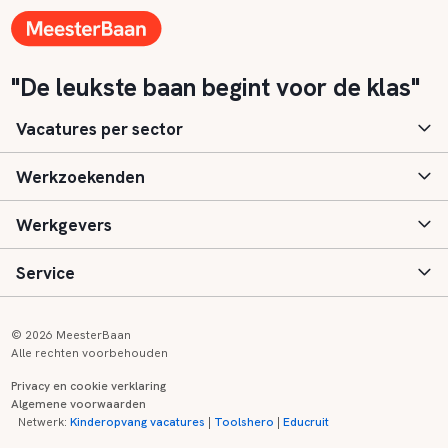
"De leukste baan begint voor de klas"
Vacatures per sector
Werkzoekenden
Basisonderwijs
Werkgevers
Speciaal (basis) onderwijs
Aanmelden
Service
Voortgezet onderwijs
Vacatures
Inloggen
Voortgezet speciaal onderwijs
Scholen
Informatie
Contact
© 2026 MeesterBaan
Alle rechten voorbehouden
Middelbaar beroepsonderwijs
Opleidingen
Tarieven
FAQ
Privacy en cookie verklaring
Algemene voorwaarden
Kinderopvang
Zij-instroom informatie
Registreren
Onderwijs links
Netwerk:
Kinderopvang vacatures
|
Toolshero
|
Educruit