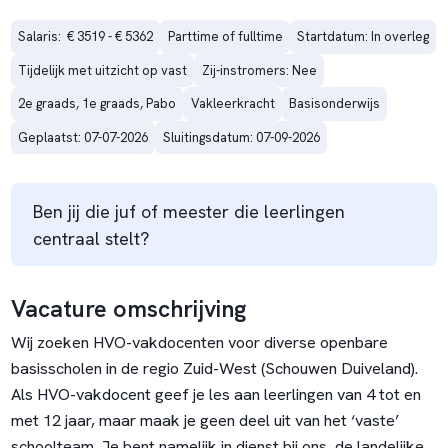
Salaris:  € 3519 - € 5362
Parttime of fulltime
Startdatum: In overleg
Tijdelijk met uitzicht op vast
Zij-instromers: Nee
2e graads, 1e graads, Pabo
Vakleerkracht
Basisonderwijs
Geplaatst: 07-07-2026
Sluitingsdatum: 07-09-2026
Ben jij die juf of meester die leerlingen
centraal stelt?
Vacature omschrijving
Wij zoeken HVO-vakdocenten voor diverse openbare
basisscholen in de regio Zuid-West (Schouwen Duiveland).
Als HVO-vakdocent geef je les aan leerlingen van 4 tot en
met 12 jaar, maar maak je geen deel uit van het ‘vaste’
schoolteam. Je bent namelijk in dienst bij ons, de landelijke