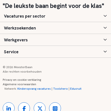
"De leukste baan begint voor de klas"
Vacatures per sector
Werkzoekenden
Basisonderwijs
Werkgevers
Speciaal (basis) onderwijs
Aanmelden
Service
Voortgezet onderwijs
Vacatures
Inloggen
Voortgezet speciaal onderwijs
Scholen
Informatie
Contact
© 2026 MeesterBaan
Alle rechten voorbehouden
Middelbaar beroepsonderwijs
Opleidingen
Tarieven
FAQ
Privacy en cookie verklaring
Algemene voorwaarden
Kinderopvang
Zij-instroom informatie
Registreren
Onderwijs links
Netwerk:
Kinderopvang vacatures
|
Toolshero
|
Educruit
Hoger beroepsonderwijs
Banenmarkten
Referenties
Over ons