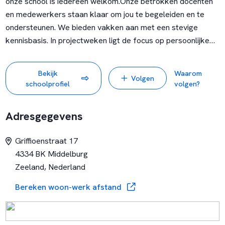
onze school is iedereen welkom.
Onze betrokken docenten
en medewerkers staan klaar om jou te begeleiden en te
ondersteunen.
We bieden vakken aan met een stevige
kennisbasis. In projectweken ligt de focus op persoonlijke
ontwikkeling en samenwerking binnen en buiten de school.
We komen graag in beweging voor de wereld om ons heen.
Bekijk
Waarom
Volgen
schoolprofiel
volgen?
Adresgegevens
Griffioenstraat 17
4334 BK Middelburg
Zeeland, Nederland
Bereken woon-werk afstand