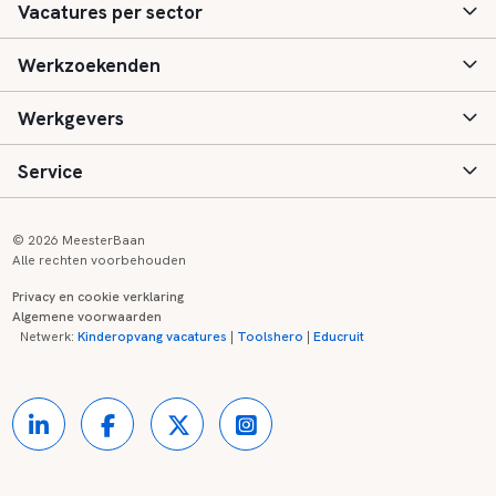
Vacatures per sector
Werkzoekenden
Basisonderwijs
Werkgevers
Speciaal (basis) onderwijs
Aanmelden
Service
Voortgezet onderwijs
Vacatures
Inloggen
Voortgezet speciaal onderwijs
Scholen
Informatie
Contact
© 2026 MeesterBaan
Alle rechten voorbehouden
Middelbaar beroepsonderwijs
Opleidingen
Tarieven
FAQ
Privacy en cookie verklaring
Algemene voorwaarden
Kinderopvang
Zij-instroom informatie
Registreren
Onderwijs links
Netwerk:
Kinderopvang vacatures
|
Toolshero
|
Educruit
Hoger beroepsonderwijs
Banenmarkten
Referenties
Over ons
Onderwijsregio's
Contact
Partners
Kennisbank