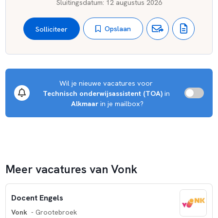
Sluitingsdatum
:
12 augustus 2026
Opslaan
Solliciteer
Wil je nieuwe vacatures voor 
Technisch onderwijsassistent (TOA)
 in 
Alkmaar
 in je mailbox?
Meer vacatures van Vonk
Docent Engels
Vonk
- Grootebroek