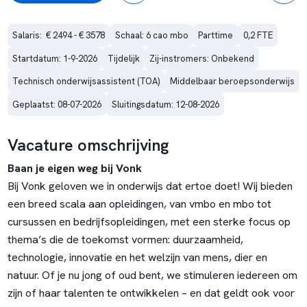
Salaris:  € 2494 - € 3578
Schaal: 6 cao mbo
Parttime
0,2 FTE
Startdatum: 1-9-2026
Tijdelijk
Zij-instromers: Onbekend
Technisch onderwijsassistent (TOA)
Middelbaar beroepsonderwijs
Geplaatst: 08-07-2026
Sluitingsdatum: 12-08-2026
Vacature omschrijving
Baan je eigen weg bij Vonk
Bij Vonk geloven we in onderwijs dat ertoe doet! Wij bieden
een breed scala aan opleidingen, van vmbo en mbo tot
cursussen en bedrijfsopleidingen, met een sterke focus op
thema’s die de toekomst vormen: duurzaamheid,
technologie, innovatie en het welzijn van mens, dier en
natuur. Of je nu jong of oud bent, we stimuleren iedereen om
zijn of haar talenten te ontwikkelen – en dat geldt ook voor