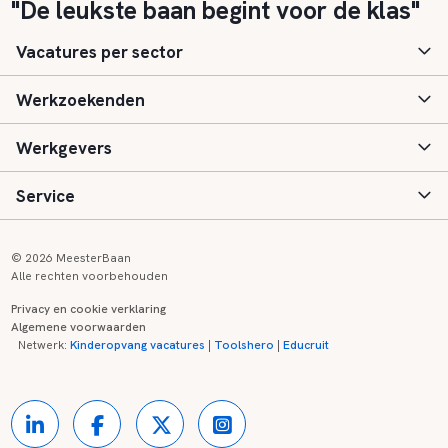
"De leukste baan begint voor de klas"
Vacatures per sector
Werkzoekenden
Basisonderwijs
Werkgevers
Speciaal (basis) onderwijs
Aanmelden
Service
Voortgezet onderwijs
Vacatures
Inloggen
Voortgezet speciaal onderwijs
Scholen
Informatie
Contact
© 2026 MeesterBaan
Alle rechten voorbehouden
Middelbaar beroepsonderwijs
Opleidingen
Tarieven
FAQ
Privacy en cookie verklaring
Algemene voorwaarden
Kinderopvang
Zij-instroom informatie
Registreren
Onderwijs links
Netwerk:
Kinderopvang vacatures
|
Toolshero
|
Educruit
Hoger beroepsonderwijs
Banenmarkten
Referenties
Over ons
Onderwijsregio's
Contact
Partners