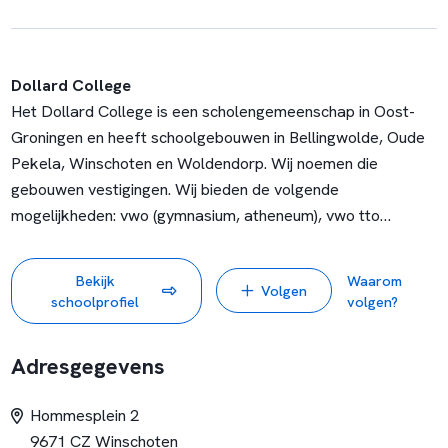
Dollard College
Het Dollard College is een scholengemeenschap in Oost-
Groningen en heeft schoolgebouwen in Bellingwolde, Oude
Pekela, Winschoten en Woldendorp. Wij noemen die
gebouwen vestigingen. Wij bieden de volgende
mogelijkheden: vwo (gymnasium, atheneum), vwo tto
(tweetalig onderwijs), havo, vmbo (bb/kb/gl/tl),
praktijkonderwijs en isk. Er zijn in totaal 2100 leerlingen.
Bekijk
Waarom
Volgen
schoolprofiel
volgen?
Dit is de vestiging Hommesplein-Bovenburen. Vanaf 1
augustus gaan wij verder onder een nieuwe naam:
Adresgegevens
vestiging
Pontis Winschoten!
Op onze vestiging zijn alle leerlingen van harte welkom. Of
Hommesplein 2
je nu een vmbo-, havo- of vwo-advies hebt, bij ons vind je je
9671 CZ Winschoten