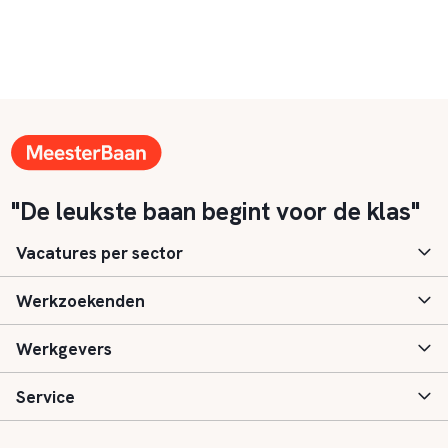
"De leukste baan begint voor de klas"
Vacatures per sector
Werkzoekenden
Basisonderwijs
Werkgevers
Speciaal (basis) onderwijs
Aanmelden
Service
Voortgezet onderwijs
Vacatures
Inloggen
Voortgezet speciaal onderwijs
Scholen
Informatie
Contact