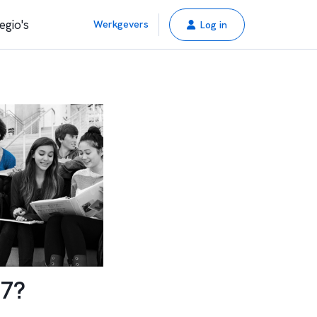
egio's
Werkgevers
Log in
27?