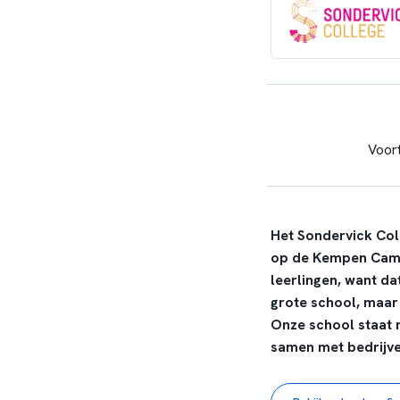
Voor
Het Sondervick Col
op de Kempen Campus
leerlingen, want da
grote school, maar 
Onze school staat 
samen met bedrijve
Het Sondervick Coll
besteden veel aanda