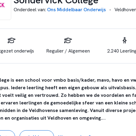
Sondervick College
Onderdeel van
:
Ons Middelbaar Onderwijs
-
Veldhove
tgezet onderwijs
Regulier / Algemeen
2.240 Leerlin
lege is een school voor vmbo basis/kader, mavo, havo en vw
. Iedere leerling heeft een eigen gebouw als uitvalsbasis. D
t voelt veilig en vertrouwd. Zo hebben we de voordelen en fa
ervaren leerlingen de gemoedelijke sfeer van een kleine sc
midden in de Veldhovense samenleving. Vanuit diverse proj
n en organisaties uit Veldhoven en omgeving.
ege is gevestigd in de brainportregio en een officiële
Brainp
cht aan internationalisering.