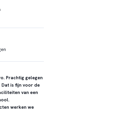
n
gen
o. Prachtig gelegen
at is fijn voor de
ciliteiten van een
hool.
ecten werken we
ortSchool
. We