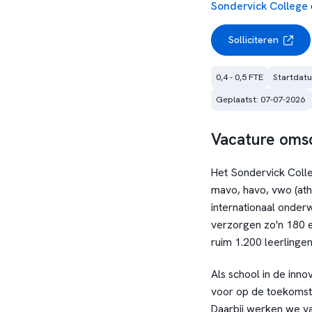
Sondervick College
Solliciteren
0,4 - 0,5 FTE
Startdatu
Geplaatst: 07-07-2026
Vacature omsc
Het Sondervick Colle
mavo, havo, vwo (at
internationaal onde
verzorgen zo'n 180 e
ruim 1.200 leerlingen
Als school in de inno
voor op de toekomst 
Daarbij werken we va