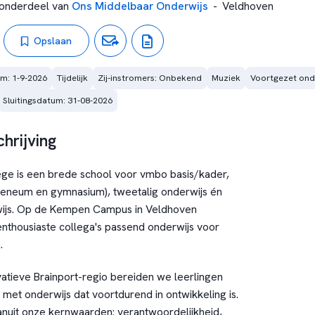
onderdeel van
Ons Middelbaar Onderwijs
-
Veldhoven
Opslaan
m: 1-9-2026
Tijdelijk
Zij-instromers: Onbekend
Muziek
Voortgezet ond
Sluitingsdatum: 31-08-2026
hrijving
ge is een brede school voor vmbo basis/kader,
heneum en gymnasium), tweetalig onderwijs én
rwijs. Op de Kempen Campus in Veldhoven
nthousiaste collega's passend onderwijs voor
.
vatieve Brainport-regio bereiden we leerlingen
met onderwijs dat voortdurend in ontwikkeling is.
nuit onze kernwaarden: verantwoordelijkheid,