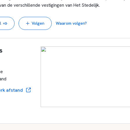
an de verschillende vestigingen van Het Stedelijk.
l
Volgen
Waarom volgen?
s
de
land
rk afstand