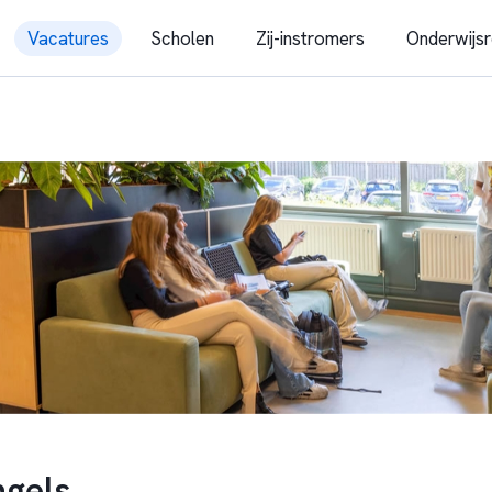
Vacatures
Scholen
Zij-instromers
Onderwijsr
gels