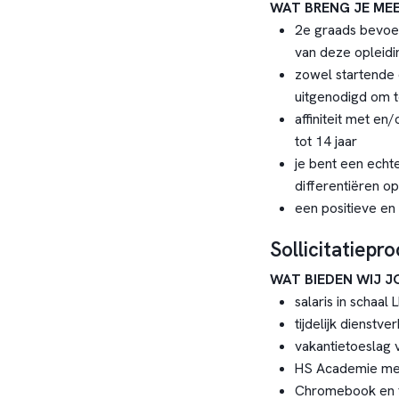
WAT BRENG JE ME
2e graads bevoeg
van deze opleid
zowel startende
uitgenodigd om 
affiniteit met en
tot 14 jaar
je bent een echte
differentiëren o
een positieve en
Sollicitatiepr
WAT BIEDEN WIJ 
salaris in schaal
tijdelijk dienstv
vakantietoeslag 
HS Academie met
Chromebook en f