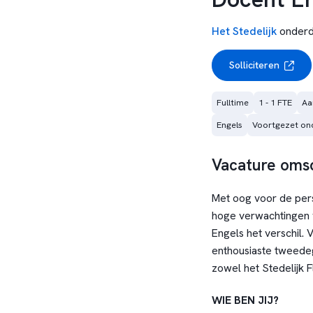
Het Stedelijk
onderd
Solliciteren
Fulltime
1 - 1 FTE
Aa
Engels
Voortgezet ond
Vacature omsc
Met oog voor de pers
hoge verwachtingen v
Engels het verschil.
enthousiaste tweedeg
zowel het Stedelijk F
WIE BEN JIJ?