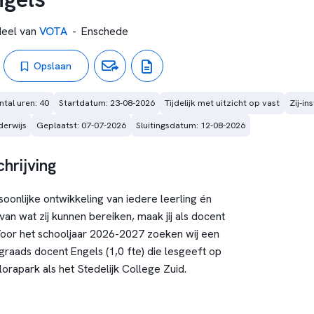
eel van
VOTA
-
Enschede
Opslaan
ntal uren: 40
Startdatum: 23-08-2026
Tijdelijk met uitzicht op vast
Zij-i
erwijs
Geplaatst: 07-07-2026
Sluitingsdatum: 12-08-2026
hrijving
oonlijke ontwikkeling van iedere leerling én
an wat zij kunnen bereiken, maak jij als docent
 Voor het schooljaar 2026-2027 zoeken wij een
raads docent Engels (1,0 fte) die lesgeeft op
lorapark als het Stedelijk College Zuid.