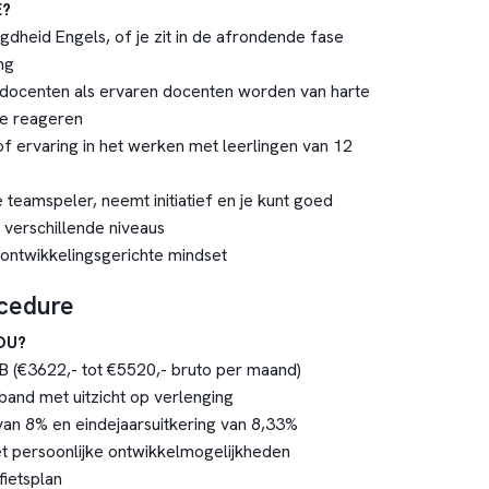
E?
dheid Engels, of je zit in de afrondende fase
ing
 docenten als ervaren docenten worden van harte
te reageren
/of ervaring in het werken met leerlingen van 12
 teamspeler, neemt initiatief en je kunt goed
p verschillende niveaus
 ontwikkelingsgerichte mindset
ocedure
JOU?
 LB (€3622,- tot €5520,- bruto per maand)
erband met uitzicht op verlenging
van 8% en eindejaarsuitkering van 8,33%
 persoonlijke ontwikkelmogelijkheden
ietsplan