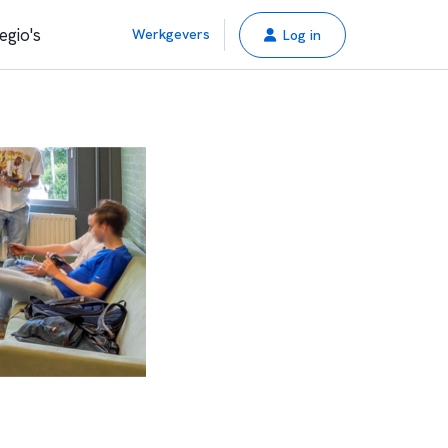
egio's
Werkgevers
Log in