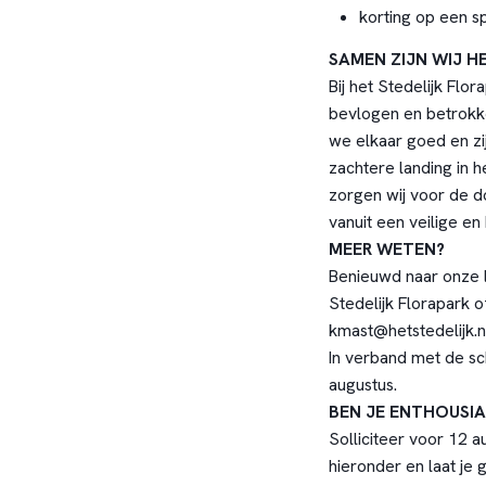
korting op een 
SAMEN ZIJN WIJ H
Bij het Stedelijk Flo
bevlogen en betrokke
we elkaar goed en zij
zachtere landing in h
zorgen wij voor de do
vanuit een veilige en
MEER WETEN?
Benieuwd naar onze l
Stedelijk Florapark 
kmast@hetstedelijk.n
In verband met de sc
augustus.
BEN JE ENTHOUSI
Solliciteer voor 12 au
hieronder en laat je 