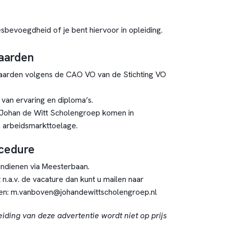
bevoegdheid of je bent hiervoor in opleiding.
aarden
aarden volgens de CAO VO van de Stichting VO
k van ervaring en diploma’s.
Johan de Witt Scholengroep komen in
 arbeidsmarkttoelage.
ocedure
e indienen via Meesterbaan.
 n.a.v. de vacature dan kunt u mailen naar
en: m.vanboven@johandewittscholengroep.nl
eiding van deze advertentie wordt niet op prijs