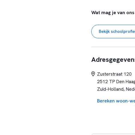
Wat mag je van ons
Bij de Johan de Witt 
een ambitieuze, dyna
Bekijk schoolprofie
onderwijsondersteuner
leerlingen op hun we
Dit betekent:
Adresgegeven
✔
Volledige focus 
geen ICT-stress.
Zusterstraat 120
✔
Deskundige onde
2512 TP Den Haa
optimaal te begeleid
Zuid-Holland, Ned
✔
Sterke begeleidi
Bereken woon-we
werkplekbegeleider.
✔
Ruimte voor prof
loopbaanontwikkelin
✔
Inspirerende we
✔
Extra waarderin