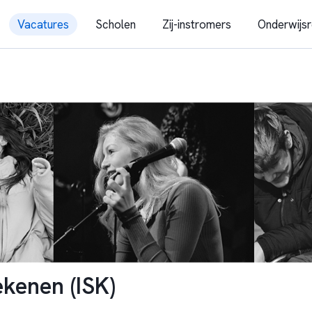
Vacatures
Scholen
Zij-instromers
Onderwijsr
kenen (ISK)