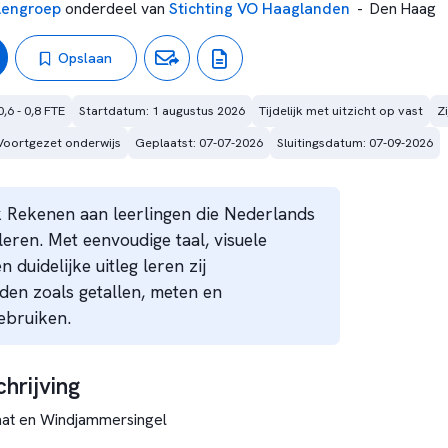
lengroep
onderdeel van
Stichting VO Haaglanden
-
Den Haag
Opslaan
0,6 - 0,8 FTE
Startdatum: 1 augustus 2026
Tijdelijk met uitzicht op vast
Zi
Voortgezet onderwijs
Geplaatst: 07-07-2026
Sluitingsdatum: 07-09-2026
k Rekenen aan leerlingen die Nederlands
leren. Met eenvoudige taal, visuele
 duidelijke uitleg leren zij
en zoals getallen, meten en
ebruiken.
hrijving
aat en Windjammersingel