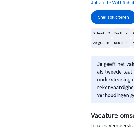
Johan de Witt Scho
Snel solliciteren
Schaal: LC
Parttime
2e graads
Rekenen
Je geeft het va
als tweede taal 
ondersteuning en
rekenvaardighed
verhoudingen g
Vacature omsc
Locaties Vermeerstr