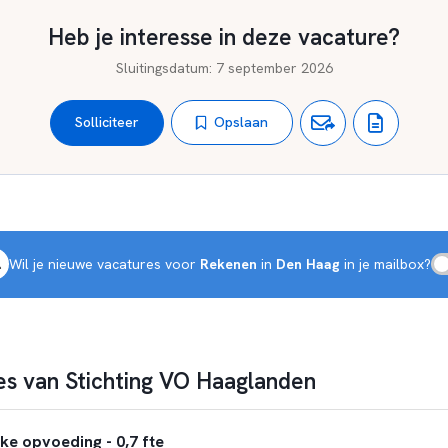
Heb je interesse in deze vacature?
van jou?
Sluitingsdatum
:
7 september 2026
at.
 het leren van leerlingen.
Opslaan
Solliciteer
htingen hebt van alle leerlingen.
et onze leerlingen voor hebt.
nderwijshart in te zetten voor onze leerlingen?
Wacht niet langer 
Wil je nieuwe vacatures voor 
Rekenen
 in 
Den Haag
 in je mailbox?
uw reactie!
s van Stichting VO Haaglanden
ke opvoeding - 0,7 fte