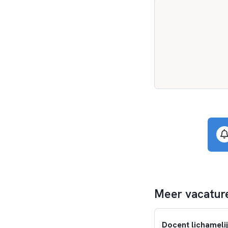
maand!
Wat verwachten we 
✅ Dat je je vak versta
✅ Dat je focus ligt op
✅ Dat je hoge verwac
✅ Dat je het beste m
Solliciteer nu!
Ben jij klaar om je o
vandaag nog!
Wij kijken uit naar jo
Meer vacature
Docent lichamelij