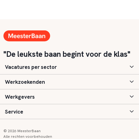
"De leukste baan begint voor de klas"
Vacatures per sector
Werkzoekenden
Basisonderwijs
Werkgevers
Speciaal (basis) onderwijs
Aanmelden
Service
Voortgezet onderwijs
Vacatures
Inloggen
Voortgezet speciaal onderwijs
Scholen
Informatie
Contact
© 2026 MeesterBaan
Alle rechten voorbehouden