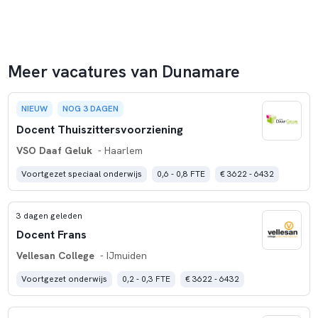
Meer vacatures van Dunamare
NIEUW
NOG 3 DAGEN
Docent Thuiszittersvoorziening
VSO Daaf Geluk
- Haarlem
Voortgezet speciaal onderwijs
0,6 - 0,8 FTE
€ 3622 - 6432
3 dagen geleden
Docent Frans
Vellesan College
- IJmuiden
Voortgezet onderwijs
0,2 - 0,3 FTE
€ 3622 - 6432