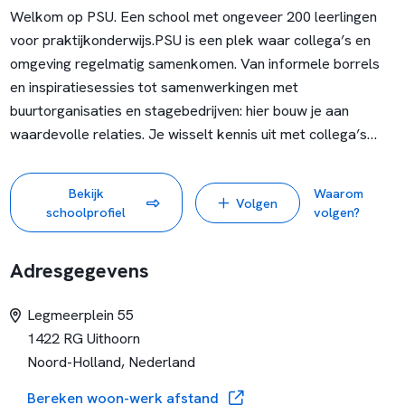
Welkom op PSU. Een school met ongeveer 200 leerlingen
voor praktijkonderwijs.
PSU is een plek waar collega’s en
omgeving regelmatig samenkomen. Van informele borrels
en inspiratiesessies tot samenwerkingen met
buurtorganisaties en stagebedrijven: hier bouw je aan
waardevolle relaties. Je wisselt kennis uit met collega’s
binnen én buiten de school, waardoor je elke dag weer
nieuwe energie en ideeën opdoet.
Dankzij korte lijnen, een
Bekijk
Waarom
Volgen
betrokken team en een professioneel
schoolprofiel
volgen?
ondersteuningsnetwerk, kun jij je volledig richten op je werk.
Van coördinatoren en sectieleiders tot eigen faciliteiten
Adresgegevens
zoals een sportschool. We zorgen dat jij in een fijne,
zorgeloze omgeving kunt werken.
Legmeerplein 55
1422 RG Uithoorn
Noord-Holland, Nederland
Bereken woon-werk afstand