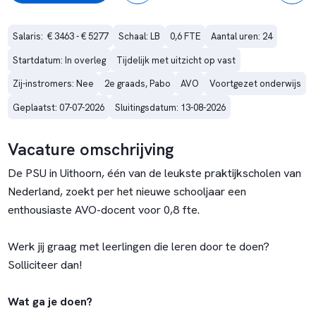
Salaris:  € 3463 - € 5277
Schaal: LB
0,6 FTE
Aantal uren: 24
Startdatum: In overleg
Tijdelijk met uitzicht op vast
Zij-instromers: Nee
2e graads, Pabo
AVO
Voortgezet onderwijs
Geplaatst: 07-07-2026
Sluitingsdatum: 13-08-2026
Vacature omschrijving
De PSU in Uithoorn, één van de leukste praktijkscholen van
Nederland, zoekt per het nieuwe schooljaar een
enthousiaste AVO-docent voor 0,8 fte.
Werk jij graag met leerlingen die leren door te doen?
Solliciteer dan!
Wat ga je doen?