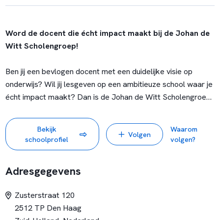
Word de docent die écht impact maakt bij de Johan de
Witt Scholengroep!
Ben jij een bevlogen docent met een duidelijke visie op
onderwijs? Wil jij lesgeven op een ambitieuze school waar je
écht impact maakt? Dan is de Johan de Witt Scholengroep
in Den Haag op zoek naar jou!
Bekijk
Waarom
Volgen
Wat mag je van ons verwachten?
schoolprofiel
volgen?
Bij de Johan de Witt Scholengroep krijg je de ruimte om je
vak uit te oefenen op hoog niveau. Wij bieden een
Adresgegevens
ambitieuze, dynamische werkomgeving waar jij je volledig
kunt focussen op onderwijs. Ons team van
Zusterstraat 120
onderwijsondersteuners zorgt ervoor dat jij je kunt richten
2512 TP Den Haag
op wat echt telt: lesgeven en het begeleiden van leerlingen