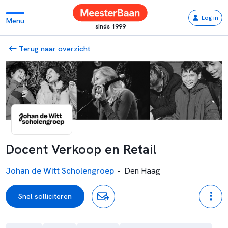
Log in
Menu
sinds 1999
Terug naar overzicht
Docent Verkoop en Retail
Johan de Witt Scholengroep
-
Den Haag
Snel solliciteren