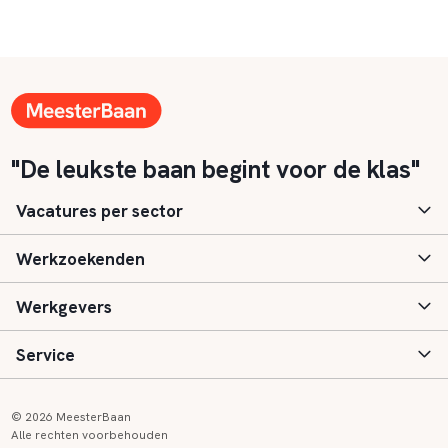
"De leukste baan begint voor de klas"
Vacatures per sector
Werkzoekenden
Basisonderwijs
Werkgevers
Speciaal (basis) onderwijs
Aanmelden
Service
Voortgezet onderwijs
Vacatures
Inloggen
Voortgezet speciaal onderwijs
Scholen
Informatie
Contact
© 2026 MeesterBaan
Alle rechten voorbehouden