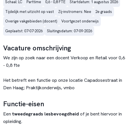
Schaal: LC
Parttime
0,6 - 0,8 FTE
Startdatum: 1 augustus 2026
Tijdelijk met uitzicht op vast
Zij-instromers: Nee
2e graads
Overige vakgebieden (docent)
Voortgezet onderwijs
Geplaatst: 07-07-2026
Sluitingsdatum: 07-09-2026
Vacature omschrijving
We zijn op zoek naar een docent Verkoop en Retail voor 0,6
- 0,8 fte
Het betreft een functie op onze locatie Capadosestraat in
Den Haag; Praktijkonderwijs, vmbo
Functie-eisen
Een
tweedegraads lesbevoegdheid
of je bent hiervoor in
opleiding.