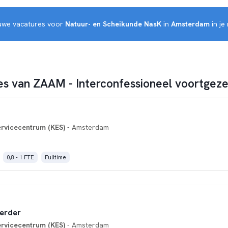
euwe vacatures voor 
Natuur- en Scheikunde NasK
 in 
Amsterdam
 in j
s van ZAAM - Interconfessioneel voortgeze
rvicecentrum (KES)
- Amsterdam
0,8 - 1 FTE
Fulltime
erder
rvicecentrum (KES)
- Amsterdam