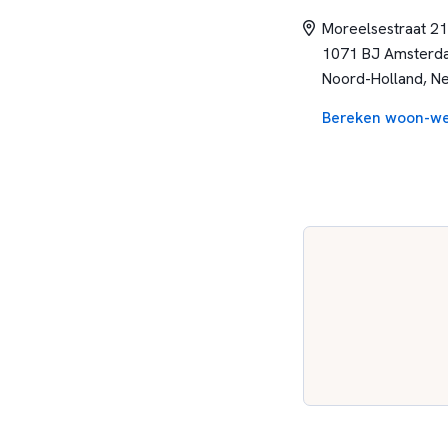
activiteiten die het 
Moreelsestraat 21
in het onderwijs en 
1071 BJ Amsterd
Daarnaast verwijs ik
Noord-Holland, N
informatie.
Bereken woon-we
Leerlingen van het S
Amsterdam Zuid, maar
een enthousiaste erv