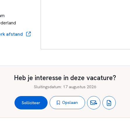
Sweelinck organiseert. Loopbaanoriëntatie en begeleiding heeft ee
het Sweelinck College heeft een programma daarvoor ontwikkeld
am
 u naar de website van de school
www.sweelinckcollege.nl
voor a
ederland
rk afstand
weelinck College zijn een afspiegeling van Amsterdam. Ons gebou
 leerlingen komen uit heel Amsterdam naar onze school toe. We
aren docent die affiniteit heeft met onze Amsterdamse leerlingen
Heb je interesse in deze vacature?
Sluitingsdatum
:
17 augustus 2026
Opslaan
Solliciteer