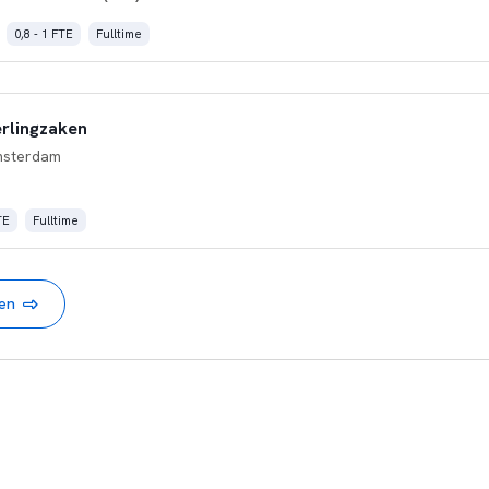
0,8 - 1 FTE
Fulltime
rlingzaken
msterdam
TE
Fulltime
nen