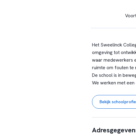
Voor
Het Sweelinck Colle
omgeving tot ontwikk
waar medewerkers en
ruimte om fouten te 
De school is in bewe
We werken met een 5
leerlingen te begelei
op houding en werkz
Bekijk schoolprofie
wie ze zijn, wat zij 
maken naar het Sweel
begeleiding en onder
Sweelinckuren een va
Adresgegeven
Leren doen we niet a