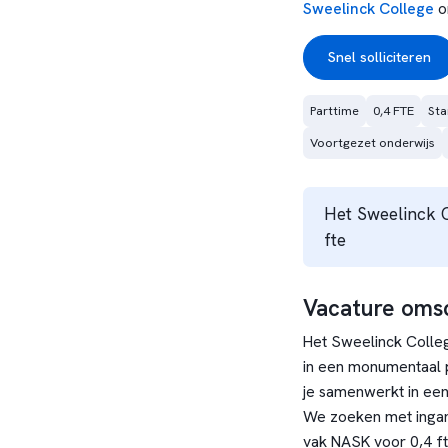
Sweelinck College
o
Snel solliciteren
Parttime
0,4 FTE
Sta
Voortgezet onderwijs
Het Sweelinck 
fte
Vacature omsc
Het Sweelinck Colleg
in een monumentaal 
je samenwerkt in een
We zoeken met ingan
vak NASK voor 0,4 f