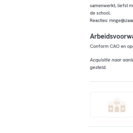
samenwerkt, liefst met
de school.
Reacties:
mnge@zaam
Arbeidsvoorw
Conform CAO en opg
Acquisitie naar aanl
gesteld.