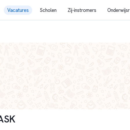
Vacatures
Scholen
Zij-instromers
Onderwijsr
ASK