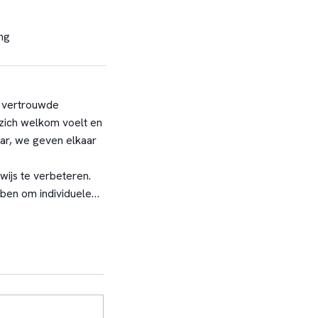
ng
n vertrouwde
zich welkom voelt en
ar, we geven elkaar
wijs te verbeteren.
ben om individuele
. Leren reflecteren
Zo weten leerlingen
chool de overstap
e school is sterk in
lf tijdens de
en.
s, evenementen en