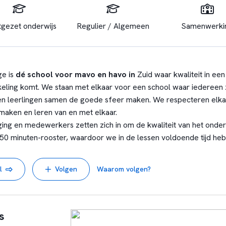
tgezet onderwijs
Regulier / Algemeen
Samenwerki
ge is
dé school voor mavo en havo in
Zuid waar kwaliteit in ee
eling komt. We staan met elkaar voor een school waar iedereen 
 leerlingen samen de goede sfeer maken. We respecteren elka
maken en leren van en met elkaar.
ging en medewerkers zetten zich in om de kwaliteit van het onder
0 minuten-rooster, waardoor we in de lessen voldoende tijd heb
den en we dagen leerlingen uit om het beste uit zichzelf te halen
aamheden maakt deel uit van de ontwikkeling van jonge mensen. 
l
Volgen
Waarom volgen?
kunnen en zijn ze sociale personen. Leerlingen die vanuit de basiss
inck College hebben begeleiding nodig om zich thuis te voelen. D
steuning van leerlingen. Twee maal per week kiezen leerlingen ze
k uit waar ze extra ondersteuning of begeleiding bij willen hebb
s
lleen in het schoolgebouw, maar ook daarbuiten tijdens excursie