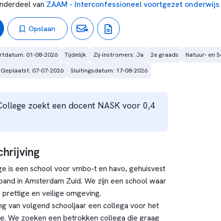
nderdeel van
ZAAM - Interconfessioneel voortgezet onderwijs
Opslaan
rtdatum: 01-08-2026
Tijdelijk
Zij-instromers: Ja
2e graads
Natuur- en 
Geplaatst: 07-07-2026
Sluitingsdatum: 17-08-2026
College zoekt een docent NASK voor 0,4
hrijving
e is een school voor vmbo-t en havo, gehuisvest
pand in Amsterdam Zuid. We zijn een school waar
 prettige en veilige omgeving.
g van volgend schooljaar een collega voor het
te. We zoeken een betrokken collega die graag