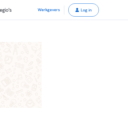
egio's
Werkgevers
Log in