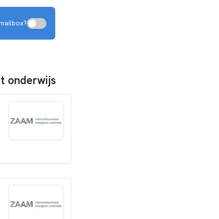
e mailbox?
t onderwijs