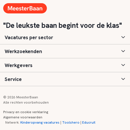
"De leukste baan begint voor de klas"
Vacatures per sector
Werkzoekenden
Basisonderwijs
Werkgevers
Speciaal (basis) onderwijs
Aanmelden
Service
Voortgezet onderwijs
Vacatures
Inloggen
Voortgezet speciaal onderwijs
Scholen
Informatie
Contact
© 2026 MeesterBaan
Alle rechten voorbehouden
Middelbaar beroepsonderwijs
Opleidingen
Tarieven
FAQ
Privacy en cookie verklaring
Algemene voorwaarden
Kinderopvang
Zij-instroom informatie
Registreren
Onderwijs links
Netwerk:
Kinderopvang vacatures
|
Toolshero
|
Educruit