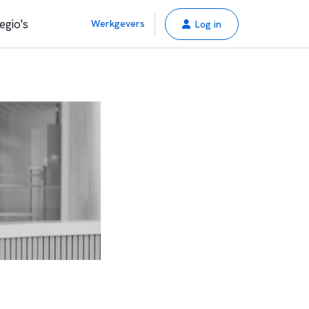
egio's
Werkgevers
Log in