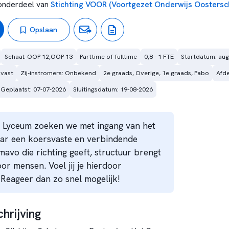
nderdeel van
Stichting VOOR (Voortgezet Onderwijs Oostersc
Opslaan
Schaal: OOP 12,OOP 13
Parttime of fulltime
0,8 - 1 FTE
Startdatum: aug
 vast
Zij-instromers: Onbekend
2e graads, Overige, 1e graads, Pabo
Afde
Geplaatst: 07-07-2026
Sluitingsdatum: 19-08-2026
 Lyceum zoeken we met ingang van het
aar een koersvaste en verbindende
mavo die richting geeft, structuur brengt
or mensen. Voel jij je hierdoor
Reageer dan zo snel mogelijk!
hrijving