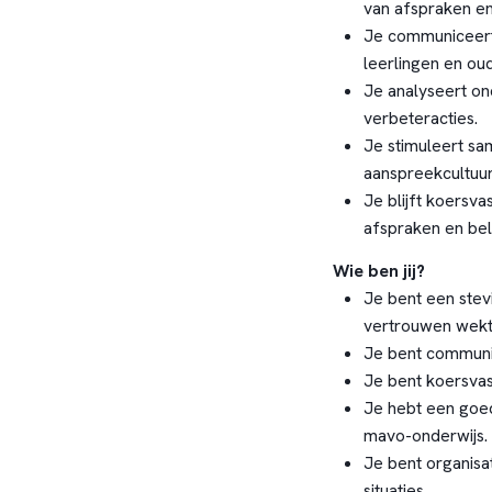
van afspraken en
Je communiceert
leerlingen en oud
Je analyseert on
verbeteracties.
Je stimuleert s
aanspreekcultuur
Je blijft koersv
afspraken en bel
Wie ben jij?
Je bent een stevi
vertrouwen wekt
Je bent communic
Je bent koersvast
Je hebt een goed
mavo-onderwijs.
Je bent organisa
situaties.