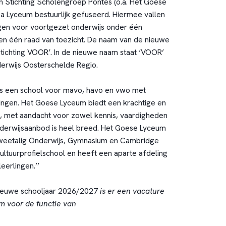
jn Stichting Scholengroep Pontes (o.a. Het Goese
a Lyceum bestuurlijk gefuseerd. Hiermee vallen
ngen voor voortgezet onderwijs onder één
en één raad van toezicht. De naam van de nieuwe
Stichting VOOR’. In de nieuwe naam staat ‘VOOR’
erwijs Oosterschelde Regio.
is een school voor mavo, havo en vwo met
ingen. Het Goese Lyceum biedt een krachtige en
, met aandacht voor zowel kennis, vaardigheden
onderwijsaanbod is heel breed. Het Goese Lyceum
weetalig Onderwijs, Gymnasium en Cambridge
 cultuurprofielschool en heeft een aparte afdeling
erlingen.’’
nieuwe schooljaar 2026/2027
is er een vacature
 voor de functie van