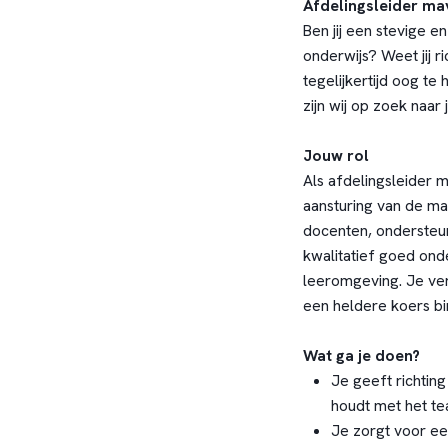
Afdelingsleider mav
Ben jij een stevige 
onderwijs? Weet jij r
tegelijkertijd oog t
zijn wij op zoek naar 
Jouw rol
Als afdelingsleider 
aansturing van de m
docenten, ondersteu
kwalitatief goed onde
leeromgeving. Je vert
een heldere koers bi
Wat ga je doen?
Je geeft richting
houdt met het te
Je zorgt voor ee