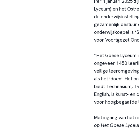
Per 1 januari 2025 zi
Lyceum) en het Ostre
de onderwijsinstelli
gezamenlijk bestuur 
onderwijskoepel is ‘
voor Voortgezet Ond
‘’Het Goese Lyceum 
ongeveer 1450 leerl
veilige leeromgeving
als het ‘doen’. Het 
biedt Technasium, T
English, is kunst- en
voor hoogbegaafde le
Met ingang van het 
op Het Goese Lyceum