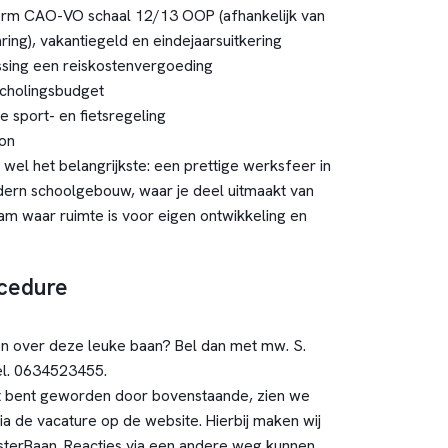
form CAO-VO schaal 12/13 OOP (afhankelijk van
ring), vakantiegeld en eindejaarsuitkering
ssing een reiskostenvergoeding
scholingsbudget
e sport- en fietsregeling
on
wel het belangrijkste: een prettige werksfeer in
ern schoolgebouw, waar je deel uitmaakt van
eam waar ruimte is voor eigen ontwikkeling en
ocedure
n over deze leuke baan? Bel dan met mw. S.
tel. 0634523455.
st bent geworden door bovenstaande, zien we
 via de vacature op de website. Hierbij maken wij
terBaan. Reacties via een andere weg kunnen