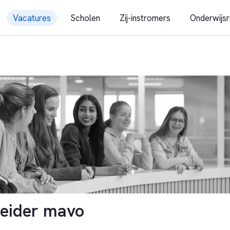
Vacatures
Scholen
Zij-instromers
Onderwijsr
leider mavo