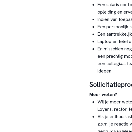
Een salaris con
opleiding en erva
Indien van toepa
Een persoonlijk 
Een aantrekkelijk
Laptop en telefo
En misschien nog 
een prachtig mod
een collegiaal t
ideeën!
Sollicitatiepr
Meer weten?
Wil je meer wete
Loyens, rector, 
Als je enthousia
z.s.m. je reactie
gebruik van Mees